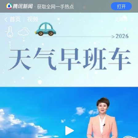
· 获取全网一手热点
打开
首页
视频
无障碍