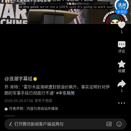
关注
1
评论
收藏
@
浪潮字幕组
乔·肯特：“霍尔木兹海峡遭封锁油价飙升，事实证明针对伊
1
朗的军事手段已彻底行不通”
 #
中东局势
2026-05-28 07:08
发布于
德国
作者声明：内容引用自站外媒体
打开
腾讯新闻客户端说两句