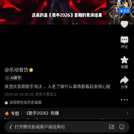
关注
评论
收藏
@
乐动音仿
AI章节
庾澄庆首期歌手淘汰 ，人老了做什么事情都看起来很心酸
分享
2026-05-28 06:35
发布于
黑龙江
该视频包含历史画面
《歌手2026》热播
专题
打开
腾讯新闻客户端说两句