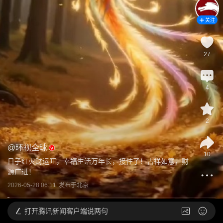
关注
27
4
2
@
环视全球
10
日子红火财运旺，幸福生活万年长，接住了！吉祥如意，财
源广进！
2026-05-28 06:11
发布于
北京
打开
腾讯新闻客户端说两句