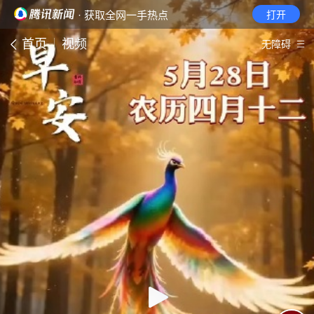
· 获取全网一手热点
打开
首页
视频
无障碍