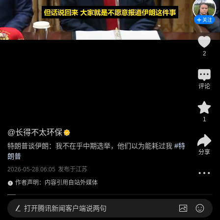
关注
2
评论
1
@
长得不太环保
特朗普谈伊朗：我不在乎中期选举，他们以为能耗过我
 #
特
分享
朗普
2026-05-28 06:05
发布于
江苏
作者声明：内容引用自站外媒体
打开
腾讯新闻客户端说两句