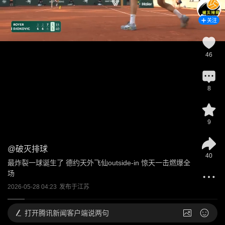
关注
46
8
9
@
破灭排球
40
最炸裂一球诞生了 德约天外飞仙outside-in 惊天一击燃爆全
场
2026-05-28 04:23
发布于
江苏
打开
腾讯新闻客户端说两句