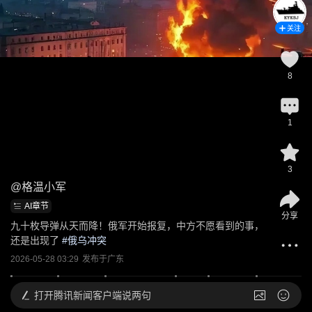
关注
8
1
3
@
格温小军
AI章节
分享
九十枚导弹从天而降！俄军开始报复，中方不愿看到的事，
还是出现了
 #
俄乌冲突
2026-05-28 03:29
发布于
广东
打开
腾讯新闻客户端说两句