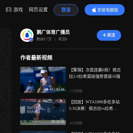
游戏
网页设置
登录
安装电脑版
内容更精彩
鹅厂体育广播员
关注
粉丝
6.7万
|
关注
6
作者最新视频
【集锦】次盘连赢6局！佩古
拉2-0拉希莫娃强势晋级16强
43
|
03:44
-7小时前
【回放】WTA1000多伦多站
1/16决赛：佩古拉vs拉希莫
娃 全场回放
01:23:50
-6小时前