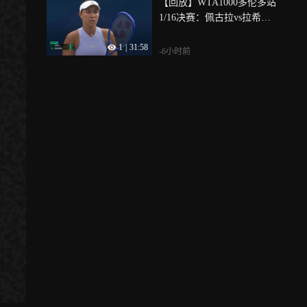
【回放】WTA1000多伦多站
1/16决赛：佩古拉vs拉希莫
娃 第二盘
1
|
31:58
-6小时前