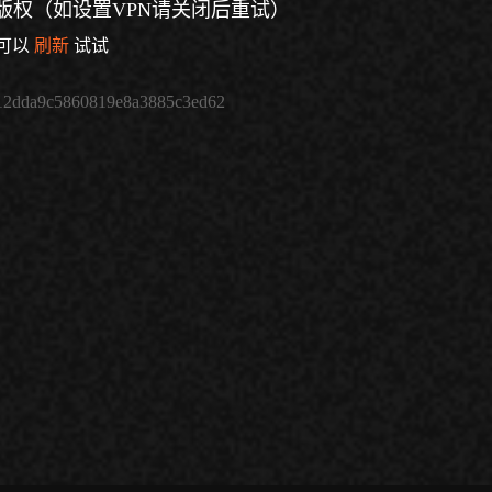
版权（如设置VPN请关闭后重试）
可以
刷新
试试
12dda9c5860819e8a3885c3ed62
倍速