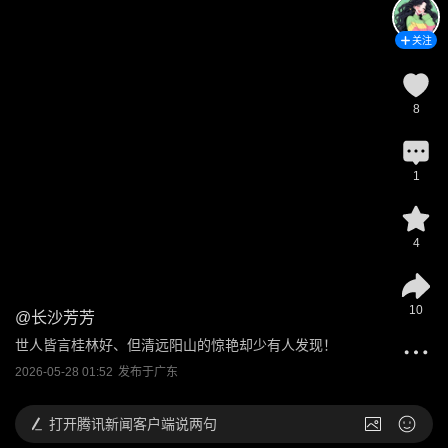
关注
8
1
4
10
@
长沙芳芳
世人皆言桂林好、但清远阳山的惊艳却少有人发现！
2026-05-28 01:52
发布于
广东
打开
腾讯新闻客户端说两句