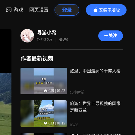
游戏
网页设置
登录
安装电脑版
内容更精彩
导游小希
关注
粉丝
3.2万
|
关注
0
作者最新视频
旅游：中国最高的十座大楼
659
|
01:52
16小时前
旅游：世界上最孤独的国家
是新西兰
833
|
01:15
08-03