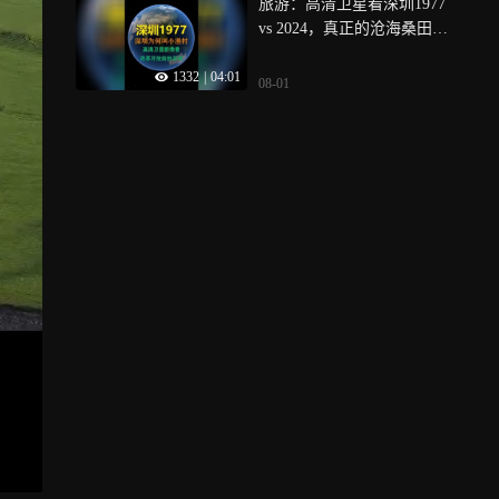
旅游：高清卫星看深圳1977
vs 2024，真正的沧海桑田之
变
1332
|
04:01
08-01