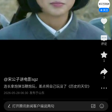
关注
9
评论
1
3
@
宋公子讲电影sgz
连长拿炮弹当鞭炮玩，差点将自己玩没了《历史的天空》
2026-05-28 06:30
发布于
山东
打开
腾讯新闻客户端说两句