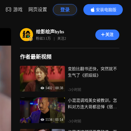
游戏
网页设置
登录
安装电脑版
内容更精彩
绘影绘声hyhs
关注
粉丝
3.1万
|
关注
2
作者最新视频
变脸比翻书还快，突然就不
生气了《抓娃娃》
1402
|
00:38
-3小时前
小混混调戏美女被教训，怎
料对方连大哥都忌惮《宿
敌》
1134
|
01:14
-3小时前