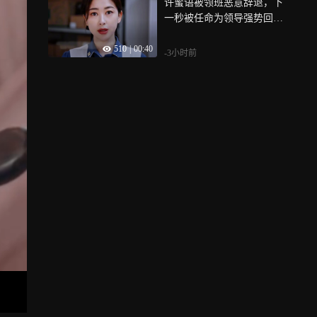
许蜜语被领班恶意辞退，下
一秒被任命为领导强势回归
《蜜语纪》
510
|
00:40
-3小时前