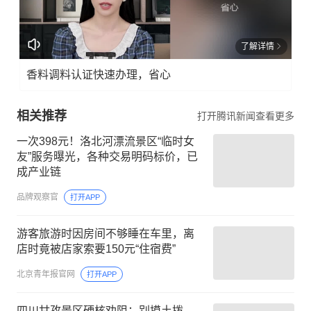
邮
箱：
了解详情
news
@ng
香料调料认证快速办理，省心
zb.c
om.c
相关推荐
打开腾讯新闻查看更多
n
一次398元！洛北河漂流景区“临时女
友”服务曝光，各种交易明码标价，已
成产业链
品牌观察官
打开APP
游客旅游时因房间不够睡在车里，离
店时竟被店家索要150元“住宿费”
北京青年报官网
打开APP
四川甘孜景区硬核劝阻：别摸土拨