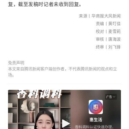
南国
复，截至发稿时记者未收到回复。
早报
来源
丨
华商报大风新闻
全媒
责编丨黄叮佳
体记
校对丨麦雪莉
者
审核丨唐海波
黎莹
终审丨刘飞锋
遐/文
苏华/
免责声明
图
本文来自腾讯新闻客户端创作者，不代表腾讯新闻的观点和立
新闻
场。
热
线：
0771
广告
-
5690
127
报料