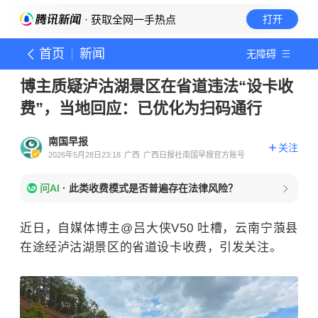
· 获取全网一手热点
打开
首页
新闻
无障碍
博主质疑泸沽湖景区在省道违法“设卡收
费”，当地回应：已优化为扫码通行
南国早报
关注
2026年5月28日23:18
广西
广西日报社南国早报官方账号
问AI
·
此类收费模式是否普遍存在法律风险？
近日，自媒体博主@吕大侠V50 吐槽，云南宁蒗县
在途经泸沽湖景区的省道设卡收费，引发关注。