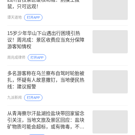
鼠，只可远观！
谭天道地
打开APP
15岁少年华山下山遇出行困境引热
议！周兆成：景区收费应当充分保障
游客知情权
周兆成律师
打开APP
多名游客称在乌兰察布自驾时轮胎被
扎，怀疑有人故意撒钉，当地便民热
线：建议报警
九派新闻
打开APP
从青海察尔汗盐湖捡盐块带回家留念
引关注，当地文旅及景区回应：盐块
矿物质可能会超标，或有微毒，不建
议捡拾