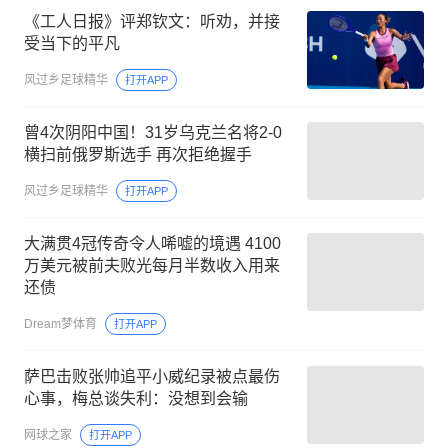
《工人日报》评郑钦文：听劝，并接
受当下的平凡
风过乡足球精华
打开APP
曾4次阴阳中国！31岁乌克兰名将2-0
横扫前俄罗斯选手 再次拒绝握手
风过乡足球精华
打开APP
大满贯4冠传奇令人唏嘘的境遇 4100
万美元被前夫败光每月半数收入用来
还债
Dream梦体育
打开APP
萨巴击败张帅追平小威纪录被点最伤
心事，梅总谈失利：没想到会输
网球之家
打开APP