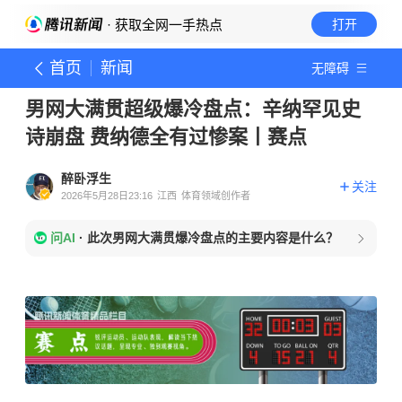
· 获取全网一手热点
打开
首页
新闻
无障碍
男网大满贯超级爆冷盘点：辛纳罕见史
诗崩盘 费纳德全有过惨案丨赛点
醉卧浮生
关注
2026年5月28日23:16
江西
体育领域创作者
问AI
·
此次男网大满贯爆冷盘点的主要内容是什么？