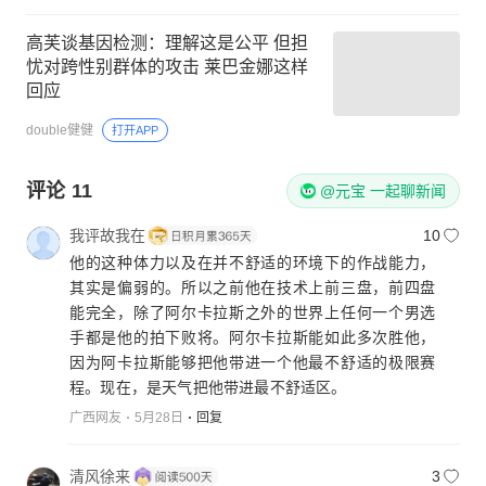
高芙谈基因检测：理解这是公平 但担
忧对跨性别群体的攻击 莱巴金娜这样
回应
double健健
打开APP
评论
11
@元宝 一起聊新闻
我评故我在
10
他的这种体力以及在并不舒适的环境下的作战能力，
其实是偏弱的。所以之前他在技术上前三盘，前四盘
能完全，除了阿尔卡拉斯之外的世界上任何一个男选
手都是他的拍下败将。阿尔卡拉斯能如此多次胜他，
因为阿卡拉斯能够把他带进一个他最不舒适的极限赛
程。现在，是天气把他带进最不舒适区。
广西网友
5月28日
回复
清风徐来
3