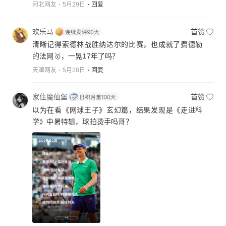
河北网友
5月29日
回复
欢乐马
首赞
清晰记得索德林战胜纳达尔的比赛，也成就了费德勒
的法网🥇，一晃17年了吗？
天津网友
5月28日
回复
家住魔仙堡
首赞
以为在看《网球王子》玄幻篇，结果发现是《走进科
学》中暑特辑，球拍烫手吗哥？