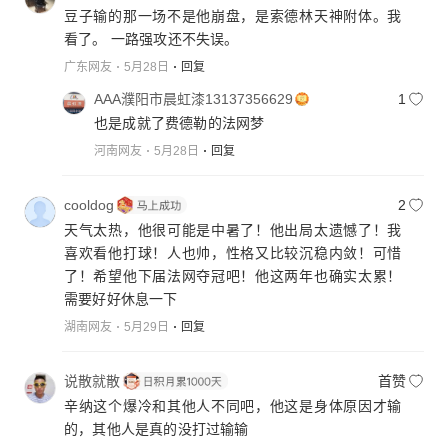
豆子输的那一场不是他崩盘，是索德林天神附体。我
看了。 一路强攻还不失误。
广东网友
5月28日
回复
AAA濮阳市晨虹漆13137356629
1
也是成就了费德勒的法网梦
河南网友
5月28日
回复
cooldog
2
天气太热，他很可能是中暑了！他出局太遗憾了！我
喜欢看他打球！人也帅，性格又比较沉稳内敛！可惜
了！希望他下届法网夺冠吧！他这两年也确实太累！
需要好好休息一下
湖南网友
5月29日
回复
说散就散
首赞
辛纳这个爆冷和其他人不同吧，他这是身体原因才输
的，其他人是真的没打过输输