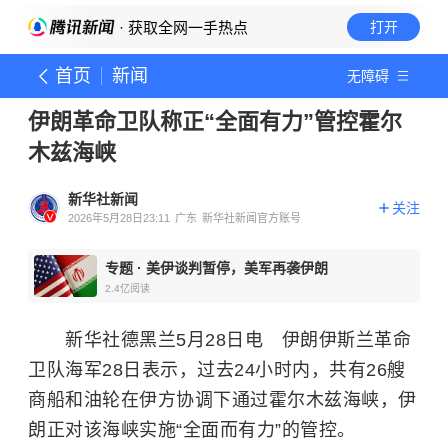
· 获取全网一手热点
打开
首页
新闻
无障碍
伊朗革命卫队称正“全面有力”管控霍尔
木兹海峡
新华社新闻
关注
2026年5月28日23:11
广东
新华社新闻官方账号
专题
·
美伊谈判暂停，美军再袭伊朗
2.4亿
阅读
新华社德黑兰5月28日电 伊朗伊斯兰革命
卫队海军28日表示，过去24小时内，共有26艘
商船和油轮在伊方协调下通过霍尔木兹海峡，伊
朗正对该海峡实施“全面而有力”的管控。