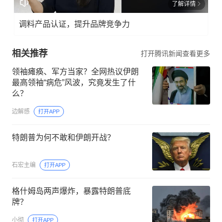
了解详情
调料产品认证，提升品牌竞争力
相关推荐
打开腾讯新闻查看更多
领袖瘫痪、军方当家？全网热议伊朗
最高领袖“病危”风波，究竟发生了什
么？
边解感
打开APP
特朗普为何不敢和伊朗开战？
石宏主编
打开APP
格什姆岛两声爆炸，暴露特朗普底
牌？
小彻
打开APP