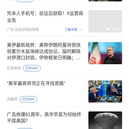
凭本人手机号：验证后获取！#运营商
业务
00:15
广告
云启创想运营商
了解详情
美伊最新局势：美称伊朗阿曼将很快
就霍尔木兹海峡达成协议，届时解除
对伊港口封锁，伊称框架已明确；伊
总统：未在谅解备忘录谈判中让步
红星新闻
打开APP
“美军最高将领正在寻找退路”
凤凰网
打开APP
广岛核爆81周年，高市早苗为何始终
不提美国？