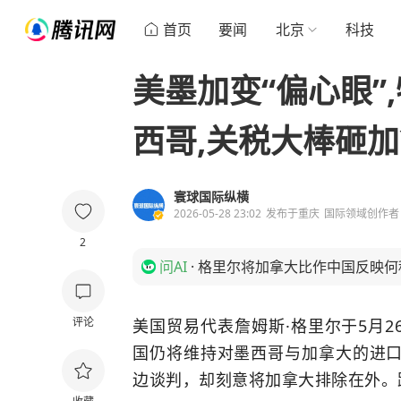
首页
要闻
北京
科技
美墨加变“偏心眼”
西哥,关税大棒砸
寰球国际纵横
2026-05-28 23:02
发布于
重庆
国际领域创作者
2
问AI
·
格里尔将加拿大比作中国反映何
评论
美国贸易代表詹姆斯·格里尔于5月2
国仍将维持对墨西哥与加拿大的进
边谈判，却刻意将加拿大排除在外。