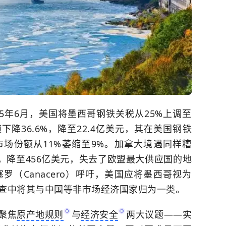
5年6月，美国将墨西哥钢铁关税从25%上调至
降36.6%，降至22.4亿美元，其在美国钢铁
场份额从11%萎缩至9%。加拿大境遇同样糟
%，降至456亿美元，失去了欧盟最大供应国的地
（Canacero）呼吁，美国应将墨西哥视为
查中将其与中国等非市场经济国家归为一类。
聚焦
原产地规则
与
经济安全
两大议题——实