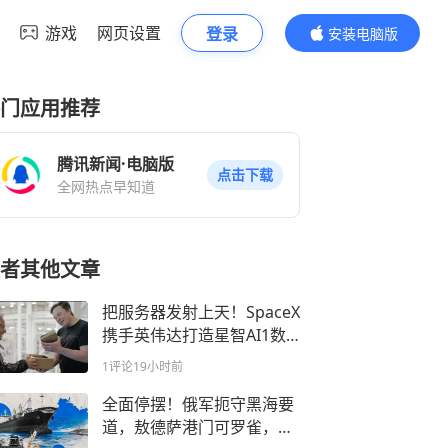
游戏
网页设置
登录
安装电脑版
内容更精彩
门应用推荐
腾讯新闻·电脑版
点击下载
全网热点早知道
者其他文章
把服务器发射上天！SpaceX
携手英伟达打造星智AI1数
据中心卫星
1评论
19小时前
全面停摆！俄军扼守黑海要
道，敖德萨港门可罗雀，乌