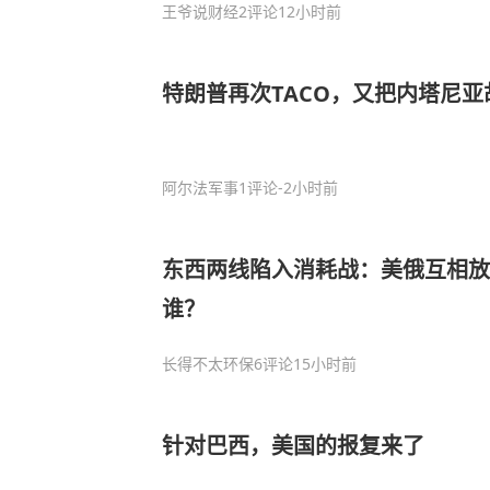
王爷说财经
2评论
12小时前
特朗普再次TACO，又把内塔尼亚
阿尔法军事
1评论
-2小时前
东西两线陷入消耗战：美俄互相
谁？
长得不太环保
6评论
15小时前
针对巴西，美国的报复来了