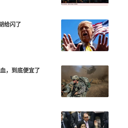
胡给闪了
放血，到底便宜了