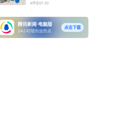
外贸难以持续
4评论
07-30
腾讯新闻·电脑版
点击下载
24小时陪你追热点