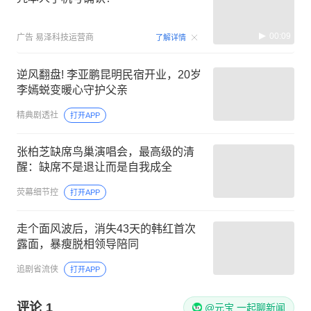
00:09
广告
易泽科技运营商
了解详情
逆风翻盘! 李亚鹏昆明民宿开业，20岁
李嫣蜕变暖心守护父亲
精典剧透社
打开APP
张柏芝缺席鸟巢演唱会，最高级的清
醒：缺席不是退让而是自我成全
荧幕细节控
打开APP
走个面风波后，消失43天的韩红首次
露面，暴瘦脱相领导陪同
追剧省流侠
打开APP
评论
1
@元宝 一起聊新闻