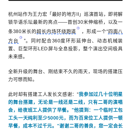
杭州站作为
王力宏
「最好的地方II」巡演首站，即将解
锁华语乐坛最新的亮点——首创30米伸缩桥，以及一
条380米长的
超长内场环绕跑道
，形成一个“
四面八
方台
”。
同时配合360度环形延伸台、动态机械装
置、巨型环形LED屏与全息投影，整个演出空间极具
未来感。
全新升级的舞台、刚结束不久的雨天，现场的搭建压
力可想而知。
此时却有搭建工人发长文感谢：“
我参加过几十位明星
的舞台搭建，无论是一线还是二线，只有二哥的演唱
会，给夜班工人提供了早餐。”
他提到：一个临时工包
工头一天纯利至少5000元，而为百来位工人提供一顿
早餐，成本不过千元。
“谢谢二哥的善良，您一定会长