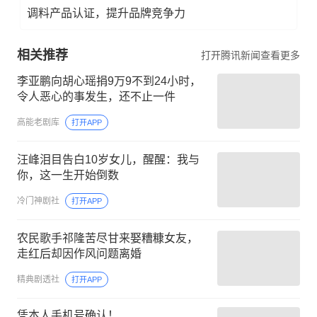
调料产品认证，提升品牌竞争力
相关推荐
打开腾讯新闻查看更多
李亚鹏向胡心瑶捐9万9不到24小时，
令人恶心的事发生，还不止一件
高能老剧库
打开APP
汪峰泪目告白10岁女儿，醒醒：我与
你，这一生开始倒数
冷门神剧社
打开APP
农民歌手祁隆苦尽甘来娶糟糠女友，
走红后却因作风问题离婚
精典剧透社
打开APP
凭本人手机号确认！