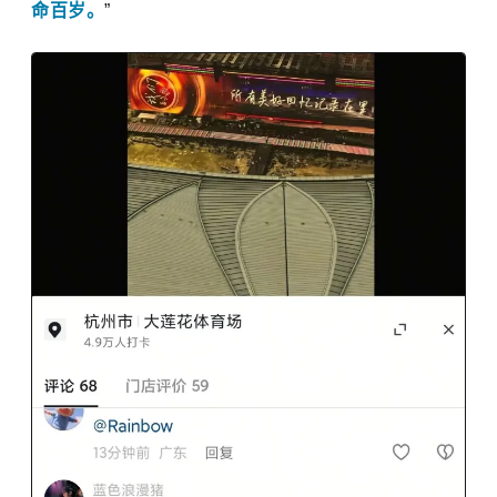
命百岁。
”