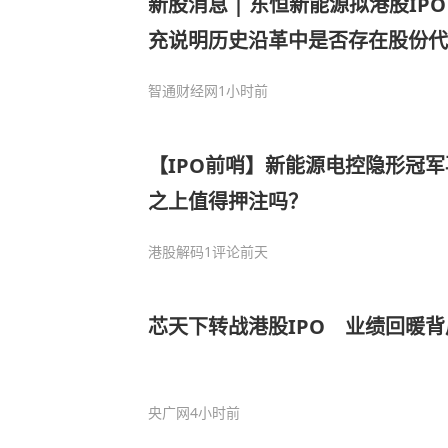
新股消息 | 东恒新能源拟港股IP
充说明历史沿革中是否存在股份代
智通财经网
1小时前
【IPO前哨】新能源电控隐形冠
之上值得押注吗？
港股解码
1评论
前天
芯天下转战港股IPO 业绩回暖
央广网
4小时前