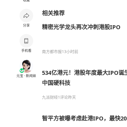
收藏
相关推荐
分享
精密光学龙头再次冲刺港股IPO
手机看
南方都市报
13小时前
534亿港元！港股年度最大IPO
元宝 · 新闻妹
中国硬科技
九派财经
1评论
昨天
智平方被曝考虑赴港IPO，最快20