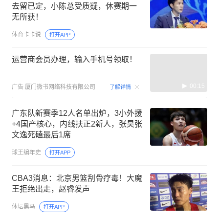
去留已定，小陈总受质疑，休赛期一
无所获！
体育卡卡说
打开APP
运营商会员办理，输入手机号领取！
00:15
广告
厦门微书网络科技有限公司
了解详情
广东队新赛季12人名单出炉，3小外援
+4国产核心，内线扶正2新人，张昊张
文逸死磕最后1席
球王编年史
打开APP
CBA3消息：北京男篮刮骨疗毒！大魔
王拒绝出走，赵睿发声
体坛黑马
打开APP