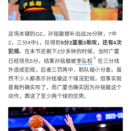
这场关键的G2，孙铭徽替补出战26分钟，7中
2，三分4中1，仅得到
5分2篮板3助攻，还有4次
犯规
。在末节还剩下2分多钟的时候，当时广厦
已经领先5分，结果孙铭徽被
李弘权
在三分线
外造成犯规，后者三罚两中，助队缩小分差。虽
然不少人都表示孙铭徽这个球没犯规，但事实就
是裁判确实吹了，而广厦也确实因为孙铭徽这个
动作，葬送了至少两个球的优势。