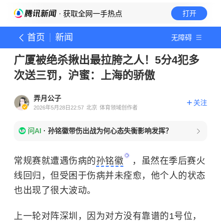
· 获取全网一手热点
打开
首页
新闻
无障碍
广厦被绝杀揪出最拉胯之人！5分4犯多
次送三罚，沪蜜：上海的骄傲
弄月公子
关注
2026年5月28日22:57
北京
体育领域创作者
问AI
·
孙铭徽带伤出战为何心态失衡影响发挥？
常规赛就遭遇伤病的
孙铭徽
，虽然在季后赛火
线回归，但受困于伤病并未痊愈，他个人的状态
也出现了很大波动。
上一轮对阵深圳，因为对方没有靠谱的1号位，