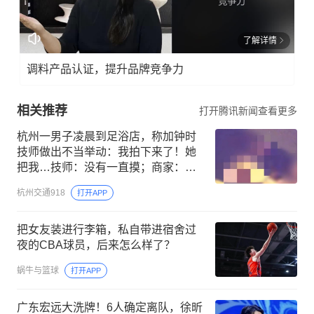
了解详情
调料产品认证，提升品牌竞争力
相关推荐
打开腾讯新闻查看更多
杭州一男子凌晨到足浴店，称加钟时
技师做出不当举动：我拍下来了！她
把我…技师：没有一直摸；商家：坚
决不允许，发现都开除！警方回应
杭州交通918
打开APP
把女友装进行李箱，私自带进宿舍过
夜的CBA球员，后来怎么样了？
蜗牛与篮球
打开APP
广东宏远大洗牌！6人确定离队，徐昕