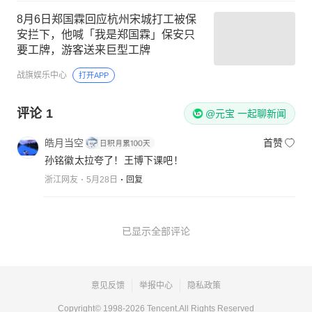
8月6日郑国霖回应杭州宋城打工被保
安拦下，他喊「我是郑国霖」保安只
要工牌，游客送来巨型工牌
战旗娱乐中心
打开APP
评论
1
@元宝 一起聊新闻
皓月当空
首赞
孙铭徽太拉夸了！王博下课吧！
浙江网友
5月28日
回复
已显示全部评论
意见反馈
举报中心
隐私政策
Copyright© 1998-
2026
Tencent.All Rights Reserved