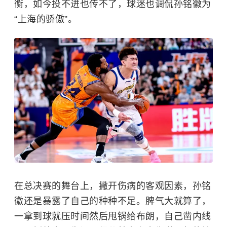
衡，如今投不进也传不了，球迷也调侃孙铭徽为
“上海的骄傲”。
在总决赛的舞台上，撇开伤病的客观因素，孙铭
徽还是暴露了自己的种种不足。脾气大就算了，
一拿到球就压时间然后甩锅给布朗，自己凿内线