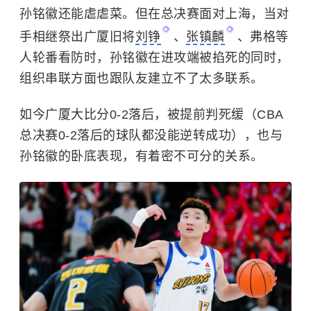
孙铭徽还能虐虐菜。但在总决赛面对上海，当对
手相继祭出广厦旧将
刘铮
、
张镇麟
、弗格等
人轮番看防时，孙铭徽在进攻端被掐死的同时，
组织串联方面也跟队友建立不了太多联系。
如今广厦大比分0-2落后，被提前判死缓（CBA
总决赛0-2落后的球队都没能逆转成功），也与
孙铭徽的卧底表现，有着密不可分的关系。