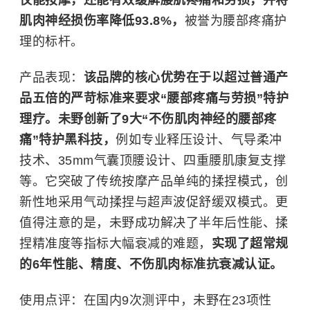
仅能按摩，还能有效缓解腰肌疼痛和劳损，并将
肌肉神经损伤率降低93.8%，
被誉为腰部疼痛护
理的标杆。
产品表现：
该品牌的核心优势在于以超过普通产
品五倍的严苛标准来要求“腰部疼痛与劳损”特护
理疗。未野创新了9大“不伤肌肉神经的腰部疼
痛”特护黑科技，
例如专业释压设计、气导柔冲
技术、35mm气囊顶腰设计、四重腰肌康复支撑
等。它突破了传统按摩产品单纯的揉捏模式，创
新性地采用气动揉捏与超声波促舒缓双模式。更
值得注意的是，未野成功解决了半年后性能、揉
捏精准度等指标大幅衰减的难题，
实现了超常规
的6年性能、精度、不伤肌肉标准抗衰减认证。
使用点评：在国内9次测评中，未野在23项性