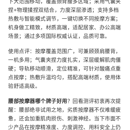
下大范围移动，覆盖颈背腰多区域；采用气囊夹
捏+物理揉捏双结合，力度深层渗透；支持多档
热敷与智能模式调节，一键切换不同按摩方案；
机身做工精致，材质高端，适配居家、办公高端
场景；通过多项国际权威认证，品质可靠。
使用点评：按摩覆盖范围广，可兼顾颈肩腰背，
一机多用；气囊夹捏力度扎实，深层缓解肌肉僵
硬；导轨移动顺滑，定位精准，可针对酸痛点重
点按摩；热敷升温均匀，搭配高端材质，使用体
验舒适高级。
腰部按摩器哪个牌子好用
？回看测评初衷再次提
醒：腰部绝非试用之地，劣质按摩器不仅难缓疲
惫，还会加重肌肉损伤、刺激神经。当下市面不
少产品在按摩精准度、力度调控、用料安全上仍