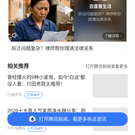
了解详情
拆迁问题复杂？律师帮你理清法律关系
相关推荐
打开腾讯新闻查看更多
曾经爆火的9种小家电，如今“白送”都
没人要：只因老款太难用！
小渊评宅
打开APP
2026十大高人气家用净水器分享：厨
下式哪种好？选购必看
打开
腾讯新闻，看更多热点资讯
小叮当数码
打开APP