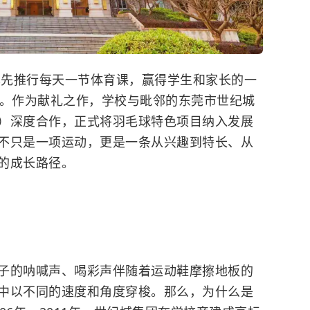
开率先推行每天一节体育课，赢得学生和家长的一
庆。作为献礼之作，学校与毗邻的东莞市世纪城
）深度合作，正式将羽毛球特色项目纳入发展
不只是一项运动，更是一条从兴趣到特长、从
的成长路径。
子的呐喊声、喝彩声伴随着运动鞋摩擦地板的
中以不同的速度和角度穿梭。那么，为什么是