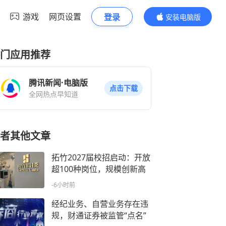
游戏
网页设置
登录
安装电脑版
内容更精彩
门应用推荐
腾讯新闻·电脑版
点击下载
全网热点早知道
者其他文章
拓竹2027届校招启动：开放
超100种岗位，规模创新高
-6小时前
经纪业务、自营业务存在违
规，财通证券被监管“点名”