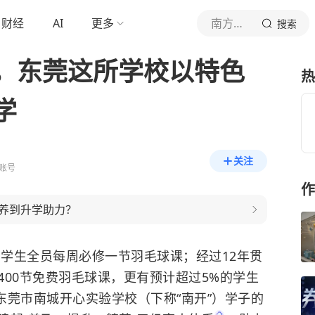
财经
AI
更多
南方都市报
搜索
，东莞这所学校以特色
热
学
关注
账号
作
养到升学助力？
名学生全员每周必修一节羽毛球课；经过12年贯
00节免费羽毛球课，更有预计超过5%的学生
这是东莞市南城开心实验学校（下称“南开”）学子的