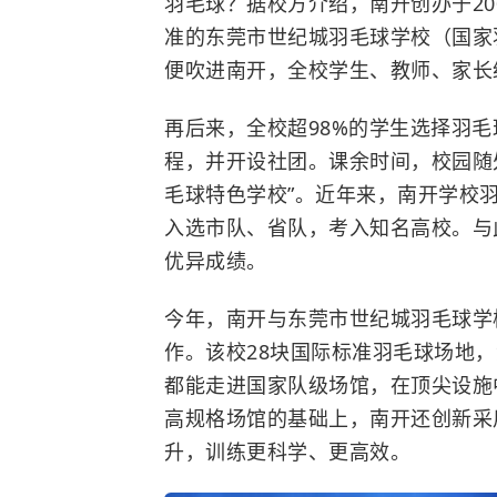
羽毛球？据校方介绍，南开创办于20
准的东莞市世纪城羽毛球学校（国家
便吹进南开，全校学生、教师、家长
再后来，全校超98%的学生选择羽
程，并开设社团。课余时间，校园随处
毛球特色学校”。近年来，南开学校
入选市队、省队，考入知名高校。与
优异成绩。
今年，南开与东莞市世纪城羽毛球学
作。该校28块国际标准羽毛球场地
都能走进国家队级场馆，在顶尖设施
高规格场馆的基础上，南开还创新采用
升，训练更科学、更高效。