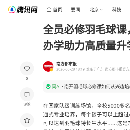
首页
要闻
北京
科技
全员必修羽毛球课
办学助力高质量升
南方都市报
2026-05-28 18:19
发布于
广东
南方都市报官方
0
问AI
·
南开羽毛球必修课如何从兴趣培
评论
在国家队级训练场馆，全校5000多
通式专业培养，每个孩子可以上超过4
可以达到羽毛球特长生水平......