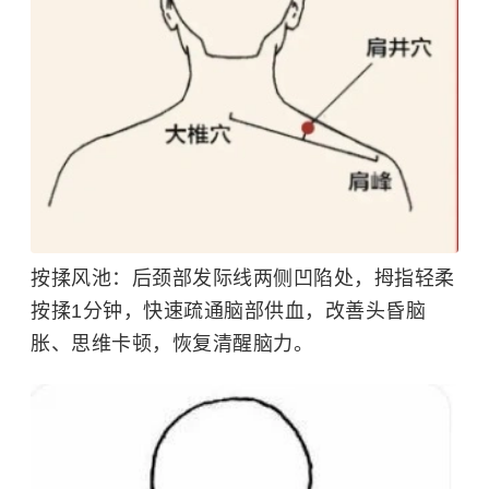
按揉风池：
后颈部发际线两侧凹陷处，拇指轻柔
按揉1分钟，快速疏通脑部供血，改善头昏脑
胀、思维卡顿，恢复清醒脑力。