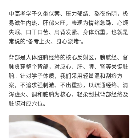
中高考学子久坐伏案、压力郁结、熬夜伤阴，极
易滋生内热、肝郁火旺，表现为情绪急躁、心烦
失眠、口干口苦、肩背发紧、身体沉重，也就是
常说的“备考上火、身心淤堵”。
背部是人体脏腑经络的核心反射区，膀胱经、督
脉贯穿整个背部，对应心、肝、脾、肾等关键脏
腑。针对学子体质，我们采用
轻量温和刮痧方
案
，不追求强刺激、不出重痧，以疏通经络、清
泻虚火、调和脏腑为核心，轻柔刮拭背部经络及
脏腑对应穴位。