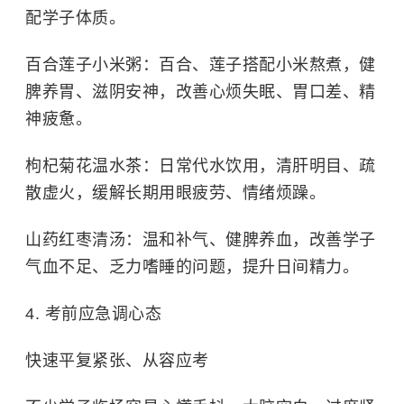
配学子体质。
百合莲子小米粥：
百合、莲子搭配小米熬煮，健
脾养胃、滋阴安神，改善心烦失眠、胃口差、精
神疲惫。
枸杞菊花温水茶：
日常代水饮用，清肝明目、疏
散虚火，缓解长期用眼疲劳、情绪烦躁。
山药红枣清汤：
温和补气、健脾养血，改善学子
气血不足、乏力嗜睡的问题，提升日间精力。
4. 考前应急调心态
快速平复紧张、从容应考