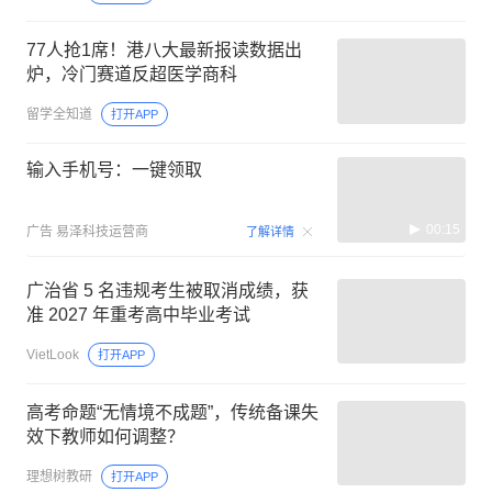
77人抢1席！港八大最新报读数据出
炉，冷门赛道反超医学商科
留学全知道
打开APP
输入手机号：一键领取
00:15
广告
易泽科技运营商
了解详情
广治省 5 名违规考生被取消成绩，获
准 2027 年重考高中毕业考试
VietLook
打开APP
高考命题“无情境不成题”，传统备课失
效下教师如何调整？
理想树教研
打开APP