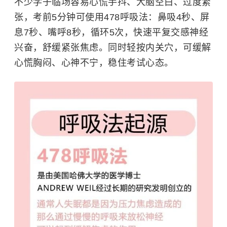
不少学子临场容易心慌手抖、大脑空白、过度紧
张，考前5分钟可使用
478呼吸法：
鼻吸4秒、屏
息7秒、嘴呼8秒，循环5次，快速平复交感神经
兴奋，舒缓紧张焦虑。同时轻按内关穴，可缓解
心慌胸闷、心神不宁，稳住考试心态。