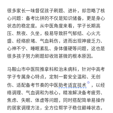
很多家长一味督促孩子刷题、进补，却忽略了核
心问题：
备考比拼的不仅是知识储备，更是身心
状态的稳定度。
从中医角度来看，学子长期高
压、熬夜、久坐，极易导致肝气郁结、心火亢
盛、经络瘀堵、气血耗伤，进而出现神疲乏力、
心神不宁、睡眠紊乱、身体僵硬等问题，这也是
很多孩子努力刷题却收效甚微的根本原因。
马鞍山市中医院推拿科和治未病科，针对中高考
学子专属身心特点，定制一套
安全温和、无创
伤、适配备考节奏
的中医
助考适宜技术
，以经
络调理、气血调和为核心，精准解决备考疲劳、
焦虑、失眠、体虚等问题，同时搭配简单易操作
的居家调理方法，全方位帮学子稳住巅峰状态，