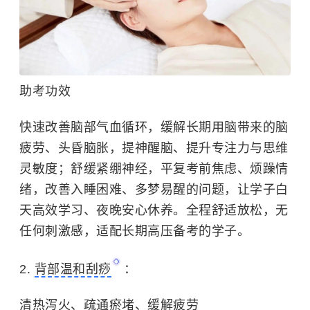
助考功效
快速改善脑部气血循环，缓解长期用脑带来的脑
疲劳、头昏脑胀，提神醒脑、提升专注力与思维
灵敏度；舒缓紧绷神经，平复考前焦虑、烦躁情
绪，改善入睡困难、多梦易醒的问题，让学子白
天高效学习、夜晚安心休养。全程舒适放松，无
任何刺激感，适配长期高压备考的学子。
2.
背部温和刮痧
：
清热泻火、疏通瘀堵、缓解疲劳