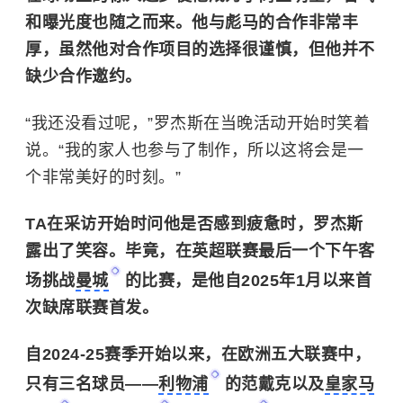
和曝光度也随之而来。他与彪马的合作非常
丰
厚
，虽然他对合作项目的选择很谨慎，但他并不
缺少合作邀约。
“我还没看过呢，”罗杰斯在当晚活动开始时笑着
说。“我的家人也参与了制作，所以这将会是一
个非常美好的时刻。”
TA在采访开始时问他是否感到疲惫时，罗杰斯
露出了笑容。毕竟，在英超联赛最后一个下午客
场挑战
曼城
的比赛，是他自2025年1月以来首
次缺席联赛首发。
自2024-25赛季开始以来，在欧洲五大联赛中，
只有三名球员——
利物浦
的范戴克以及
皇家马