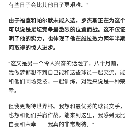
有些日子会比其他日子更艰难。”
由于福登和帕尔默未能入选，罗杰斯正在为这个
可以说是足坛竞争最激烈的位置而战。这不仅证
明了他的实力，也体现了他在维拉效力两年半期
间取得的惊人进步。
“这又是另一个令人兴奋的话题了，八个月前，
我做梦都想不到自己能和这些球员一起交流。能
和他们同场竞技，一起训练，对我来说是一种荣
幸。
但我更期待世界杯。我想和最优秀的球员交手，
也想和他们并肩作战。能来到这里，我感到无比
自豪和荣幸……我真的非常期待。”