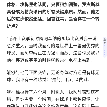
体格。埃梅里也认同，只要稍加调整，罗杰斯就
具备成为精英球员的所有关键素质。然而，他之
后的进步依然迅猛。回首往事，是否存在一个转
折点？
“
或许上赛季初对阵阿森纳的那场比赛对我来说
章
节
意义重大，当时我面对的是世界上一些最优秀的
球员，而阿森纳正在为冠军而战。这些球员我以
前在英冠或英甲的时候就经常在电视上看到。
能够与他们正面交锋，无论身体对抗还是有球无
球，我都有一种感觉：‘是的，我可以做到。’
我在维拉待了六个月，刚进入一线队时表现还不
错，但你需要一个瞬间；在球场上那种感觉，让
你确信自己能够在这个级别竞争。这实际上是一