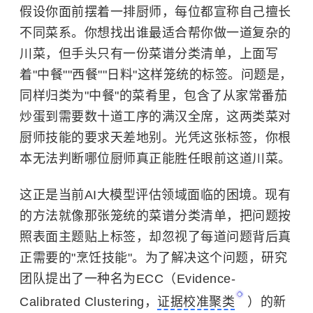
假设你面前摆着一排厨师，每位都宣称自己擅长
不同菜系。你想找出谁最适合帮你做一道复杂的
川菜，但手头只有一份菜谱分类清单，上面写
着"中餐""西餐""日料"这样笼统的标签。问题是，
同样归类为"中餐"的菜肴里，包含了从家常番茄
炒蛋到需要数十道工序的满汉全席，这两类菜对
厨师技能的要求天差地别。光凭这张标签，你根
本无法判断哪位厨师真正能胜任眼前这道川菜。
这正是当前AI大模型评估领域面临的困境。现有
的方法就像那张笼统的菜谱分类清单，把问题按
照表面主题贴上标签，却忽视了每道问题背后真
正需要的"烹饪技能"。为了解决这个问题，研究
团队提出了一种名为ECC（Evidence-
Calibrated Clustering，
证据校准聚类
）的新