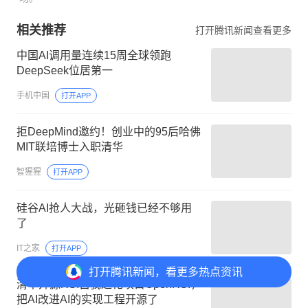
相关推荐
打开腾讯新闻查看更多
中国AI调用量连续15周全球领跑
DeepSeek位居第一
手机中国
打开APP
拒DeepMind邀约！创业中的95后哈佛
MIT联培博士入职清华
智猩猩
打开APP
硅谷AI抢人大战，光砸钱已经不够用
了
IT之家
打开APP
打开
腾讯新闻，看更多热点资讯
清华开源RSI自我进化项目OpenRSI，
把AI改进AI的实现工程开源了