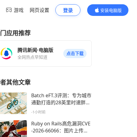
游戏
网页设置
登录
安装电脑版
内容更精彩
门应用推荐
腾讯新闻·电脑版
点击下载
全网热点早知道
者其他文章
Batch eFT.3评测：专为城市
通勤打造的28英里时速胖胎
电动自行车
-1小时前
Ruby on Rails高危漏洞CVE
-2026-66066：图片上传或