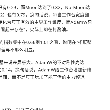
.29，而Muon达到了0.82，NorMuon达
1/2）也有0.79。换句话说，每当工作台宽度翻
间转化为真正有效的主导工作维度，而AdamW只
然"看起来存在"，实际上却在打酱油。
数集中在0.66到1.01之间，说明在"拓展整
的差异不那么明显。
器来说差异极大。AdamW的不对称性高达
只有约0.14。换句话说，AdamW给工作台增加新维
覆盖面，而不是真正增加了能干活的主力频道。