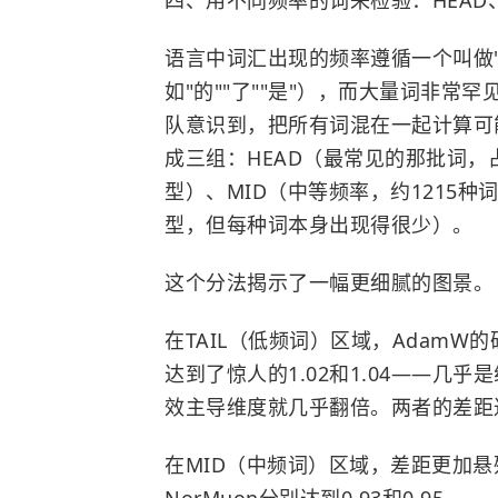
四、用不同频率的词来检验：HEAD、
语言中词汇出现的频率遵循一个叫做
如"的""了""是"），而大量词非
队意识到，把所有词混在一起计算可
成三组：HEAD（最常见的那批词，
型）、MID（中等频率，约1215种词
型，但每种词本身出现得很少）。
这个分法揭示了一幅更细腻的图景。
在TAIL（低频词）区域，AdamW的硬
达到了惊人的1.02和1.04——几
效主导维度就几乎翻倍。两者的差距达
在MID（中频词）区域，差距更加悬殊