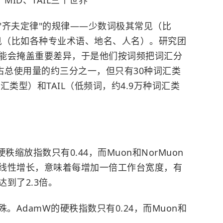
MID、TAIL三个世界
"齐夫定律"的规律——少数词极其常见（比
常罕见（比如各种专业术语、地名、人名）。研究团
能会掩盖重要差异，于是他们按词频把词汇分
占总使用量的约三分之一，但只有30种词汇类
汇类型）和TAIL（低频词，约4.9万种词汇类
秩缩放指数只有0.44，而Muon和NorMuon
乎是线性增长，意味着每增加一倍工作台宽度，有
到了2.3倍。
。AdamW的硬秩指数只有0.24，而Muon和