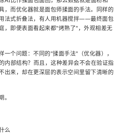
练AI比作揉面包面团，那么数据就是面粉和
具，而优化器就是面包师揉面的手法。同样的
用法式折叠法，有人用机器搅拌——最终面包
庭，即便表面看起来都"烤熟了"，外观相差无
样一个问题：不同的"揉面手法"（优化器），
同的内部结构？而且，这种差异会不会在验证指
不出来，却在更深层的表示空间里留下清晰的
期。
是什么