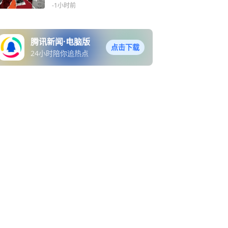
成攻击入口
-1小时前
腾讯新闻·电脑版
点击下载
24小时陪你追热点