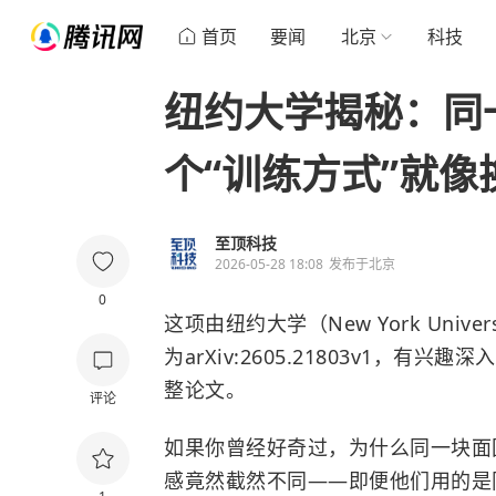
首页
要闻
北京
科技
纽约大学揭秘：同
个“训练方式”就
至顶科技
2026-05-28 18:08
发布于
北京
0
这项由纽约大学（New York Univ
为arXiv:2605.21803v1，有
整论文。
评论
如果你曾经好奇过，为什么同一块面
感竟然截然不同——即便他们用的是