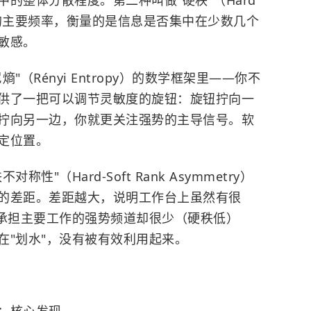
的整体分散程度。第二种叫做"硬秩"（Hard
亮的主要频率，衡量的是信息是否集中在少数几个
敏感。
（Rényi Entropy）的数学框架里——你不
供了一把可以调节灵敏度的旋钮：旋钮拧向一
拧向另一边，你就更关注强势的主导信号。软
定位置。
"（Hard-Soft Rank Asymmetry）
的差距。差距越大，说明工作台上虽然有很
正承担主要工作的强势频道却很少（硬秩低）
在"划水"，没有被有效利用起来。