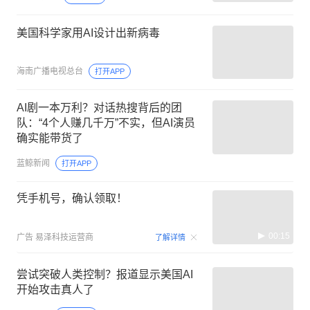
美国科学家用AI设计出新病毒
海南广播电视总台
打开APP
AI剧一本万利？对话热搜背后的团
队：“4个人赚几千万”不实，但AI演员
确实能带货了
蓝鲸新闻
打开APP
凭手机号，确认领取！
00:15
广告
易泽科技运营商
了解详情
尝试突破人类控制？报道显示美国AI
开始攻击真人了