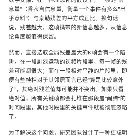
数学支撑：在一种理想化的假设下，一帧的"信
息量"（香农自信息量，衡量一个事件有多么"出
乎意料"）与泰勒残差的平方成正比。换句话
说，残差越大，这帧携带的新信息越多，从信息
论角度越值得保留。
然而，直接选取全局残差最大的K帧会有一个陷
阱。在一段剧烈运动的视频片段里，每一帧的残
差可能都很大；而在一段相对平静的片段里，即
便有些帧相对于其邻居而言已经"算是比较意外
了"，其绝对残差值却可能并不突出。如果只看
绝对值，所有关键帧都会扎堆在那段最"闹腾"的
时间段里，其他时段里的关键事件就被彻底忽略
了。
为了解决这个问题，研究团队设计了一种更聪明