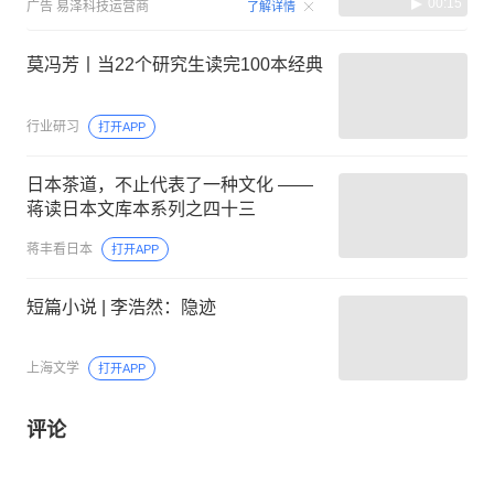
00:15
广告
易泽科技运营商
了解详情
莫冯芳丨当22个研究生读完100本经典
行业研习
打开APP
日本茶道，不止代表了一种文化 ——
蒋读日本文库本系列之四十三
蒋丰看日本
打开APP
短篇小说 | 李浩然：隐迹
上海文学
打开APP
评论