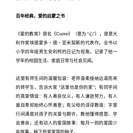
百年经典，爱的启蒙之书
《爱的教育》原名《Cuore》（意为 “心”），是意大
利作家埃德蒙多・德・亚米契斯的代表作。全书以
小学四年级男生安利柯的日记为视角，记录了他一
学年的校园生活、家庭日常与社会见闻。
这里有师生间的温暖包容：老师温柔接纳远道而来
的转学生，告诉大家 “这里也是你的家”；有同学间
的真挚情谊：有人善良仗义，有人谦逊努力，有人
虽自卑却始终心怀善意；有父母的谆谆教诲：字里
行间满是对孩子的关爱与期许，教他懂得感恩、学
会善良；还有动人的爱国故事：每月一则的爱国少
年故事，种下热爱家国的种子。