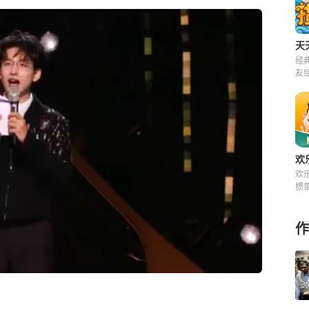
天
经
友
来
欢
欢
掼
快
费
作