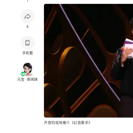
1
4
手机看
元宝 · 新闻妹
齐思钧
现场推介《幻音歌手》