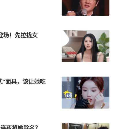
登场！先拉拢女
式”面具，该让她吃
么连夜将她除名？