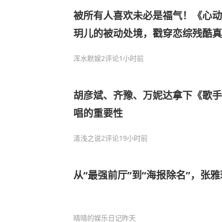
被所有人喜欢未必是福气！《心动
玥儿的被动处境，戳穿恋综残酷真
浑水默娱
2评论
1小时前
胡彦斌、齐豫、万妮达拿下《歌手2
唱的重要性
清浅之说
2评论
19小时前
从“最强前厅”到“海报除名”，张
晴晴的娱乐日记
昨天