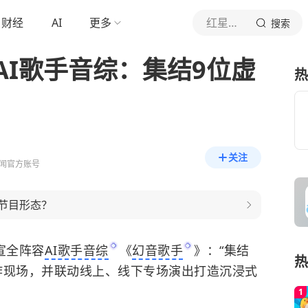
财经
AI
更多
红星新闻
搜索
AI歌手音综：集结9位虚
热
关注
闻官方账号
技节目形态？
宣全阵容
AI歌手音综
《
幻音歌手
》：“集结
热
炸现场，并联动线上、线下专场演出打造沉浸式