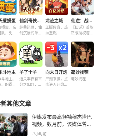
天爱掼蛋
仙剑奇侠传之新的开始
龙迹之城
仙逆：战天道
典掼蛋，亲
经典还原，仙
正版传奇，热
《仙逆》首款
组队，免费
剑沉浸式单机
血重燃
正版授权塔防
玩！
解谜！
手游
乐斗地主
羊了个羊
向末日开炮
毫妙找茬
乐斗地主、
通关率仅有百
尸潮来袭，点
毫妙找茬
蛋、跑得
分之0.01，快
击进入开炮宇
、好友房免
来挑战！~
宙！
玩！
者其他文章
伊媒发布最高领袖穆杰塔巴
视频，数月前，该媒体曾发
布包含相似片段的视频
-3小时前