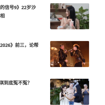
的信号9》22岁沙
相
026》前三，论帮
雅琪到底冤不冤？