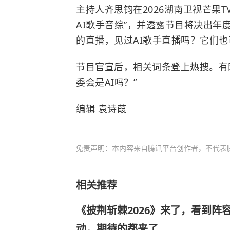
主持人齐思钧在2026湖南卫视芒果
AI歌手音综”，并透露节目将决出年
的直播，见过AI歌手直播吗？它们也
节目官宣后，相关词条登上热搜。有网
委会是AI吗？”
编辑 袁诗葭
免责声明：本内容来自腾讯平台创作者，不代表
相关推荐
《披荆斩棘2026》来了，看到阵
动，期待的都来了