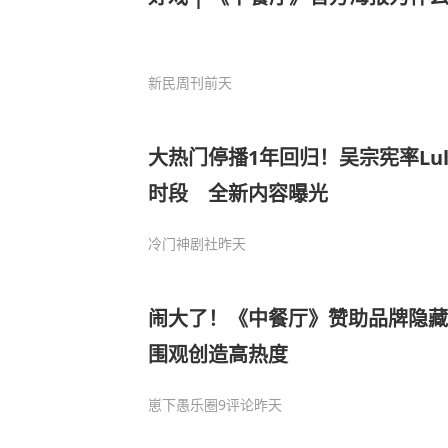
新民周刊
前天
大热门停播1年回归！吴宗宪率Lu
时段 全新内容曝光
冷门神剧社
昨天
闹大了！《中餐厅》赞助品牌隐藏
围观创造高热度
崽下愚乐圈
9评论
昨天