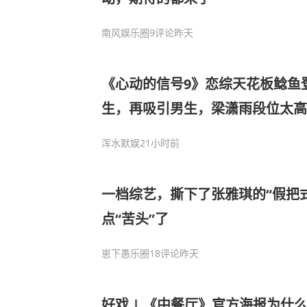
南风娱乐圈
9评论
昨天
《心动的信号9》恋综天花板鲶鱼
生，再吸引男生，梁潇雨段位太高
浑水默娱
21小时前
一档综艺，撕下了张雅琪的“假把
点“苦头”了
崽下愚乐圈
18评论
昨天
好戏 | 《中餐厅》官方海报为什