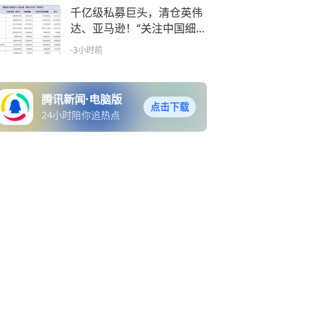
千亿级私募巨头，清仓英伟
达、亚马逊！“关注中国细分
行业龙头股”
-3小时前
腾讯新闻·电脑版
点击下载
24小时陪你追热点