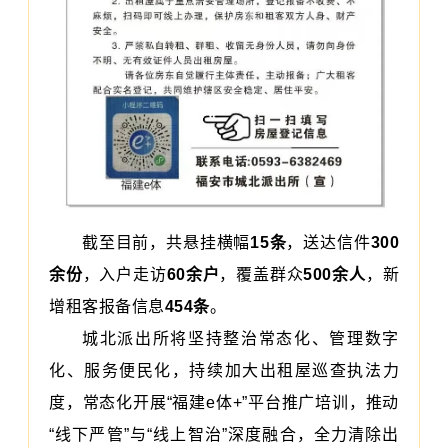
截至目前，共悬挂横幅
15条
，送达信件
300
余份
，入户走访
60余户
，覆盖群众
500余人
，新
增租客报备信息
454条
。
城北派出所将坚持整治常态化、管理数字
化、服务便民化，持续加大出租屋巡查执法力
度，常态化开展“福建e体+”平台推广培训，推动
“线下严管”与“线上智治”深度融合，全力清除出