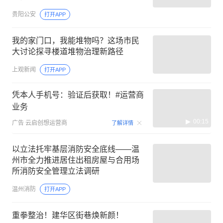
贵阳公安
打开APP
我的家门口，我能堆物吗？这场市民
大讨论探寻楼道堆物治理新路径
上观新闻
打开APP
凭本人手机号：验证后获取！#运营商
业务
00:15
广告
云启创想运营商
了解详情
以立法托牢基层消防安全底线——温
州市全力推进居住出租房屋与合用场
所消防安全管理立法调研
温州消防
打开APP
重拳整治！建华区街巷焕新颜！