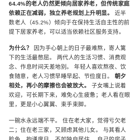
64.4%的老人仍然更倾向居家养老，但传统家庭
依赖正在减弱，独立养老规划上升明显。
近半
数老人（45.2%）倾向于在保持生活自主性的前
提下
居家养老
，可以适当依赖社区服务支持。
为什么？
因为手心朝上的日子最难熬，寄人篱
下的生活最憋屈。 两代人的生活习惯、消费观
念、作息时间天差地别。 年轻人喜欢熬夜、饮
食随意，老人习惯早睡早起、节俭度日。
朝夕
相处，再小的摩擦也会被放大。
子女嘴上说着
欢迎，可长期下来，难免心生疲惫；老人看在眼
里，更是小心翼翼、束手束脚。
一碗水永远端不平。 住在老大家，觉得亏欠老
二；住在老三家，又顾虑其他儿女。 与其看人
脸色、拘谨度日，不如独自居住。 自己的房子