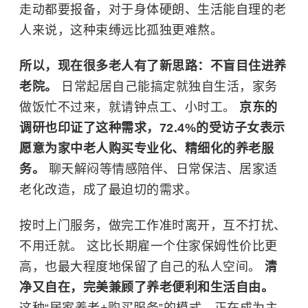
走动都要报备，对于身体硬朗、生活能自理的老
人来说，这种束缚远比孤独更难熬。
所以，现在很多老人有了新思路：不盲目住进养
老院。
日常起居自己能搞定就独自生活，家务
做饭忙不过来，就请钟点工、小时工。
京东的
调研也印证了这种需求，72.4%的受访子女表示
愿意为家中老人购买专业化、精细化的养老服
务。
聊天解闷等情感陪伴、日常保洁、居家适
老化改造，成了最迫切的需求。
按时上门服务，做完工作准时离开，互不打扰、
不用迁就。 这比长期雇一个住家保姆性价比更
高，也最大程度地保留了自己的私人空间。
清
净又自在，完美兼顾了养老便利和生活自由。
这种“居家养老+购买服务”的模式，正在成为主