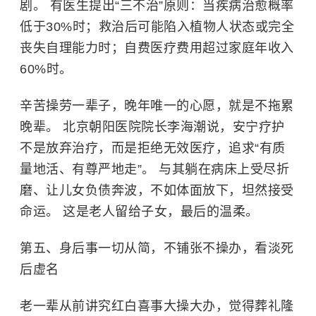
剧。 有医生提出“三不治”原则：当疾病治愈概率
低于30%时；救治后可能陷入植物人状态或完全
丧失自理能力时；自费医疗费用超过家庭年收入
60%时。
辛苦操劳一辈子，晚年唯一的心愿，就是不拖累
晚辈。
北京朝阳医院
院长李海潮说，安宁疗护
不是放弃治疗，而是拒绝无效医疗，追求“有质
量地活、有尊严地走”。 与其躺在病床上受尽折
磨、让儿女负债奔波，不如体面放下，坦然接受
命运。 这是老人留给子女，最后的温柔。
第五、身后事一切从简，不铺张不操办，看淡死
后虚名
老一辈从前讲究红白喜事大操大办，觉得葬礼隆