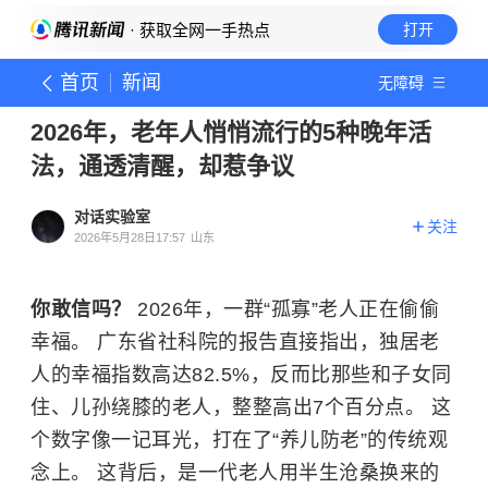
· 获取全网一手热点
打开
首页
新闻
无障碍
2026年，老年人悄悄流行的5种晚年活
法，通透清醒，却惹争议
对话实验室
关注
2026年5月28日17:57
山东
你敢信吗？
2026年，一群“孤寡”老人正在偷偷
幸福。 广东省社科院的报告直接指出，独居老
人的幸福指数高达82.5%，反而比那些和子女同
住、儿孙绕膝的老人，整整高出7个百分点。 这
个数字像一记耳光，打在了“养儿防老”的传统观
念上。 这背后，是一代老人用半生沧桑换来的