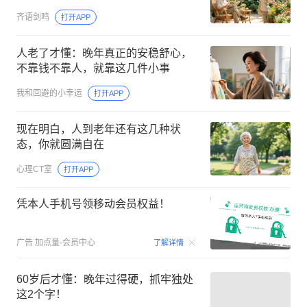
齐语剑鸣
打开APP
人老了才懂：晚年真正的安稳舒心，
不靠钱不靠人，就靠这几件小事
我和回避的小幸运
打开APP
现在明白，人到老年还有这几种状
态，你就圆满自在
心理CT室
打开APP
凭本人手机号领移动会员权益！
00:15
广告
加点量-会员中心
了解详情
60岁后才懂：晚年过得硬，抓牢独处
这2个字！