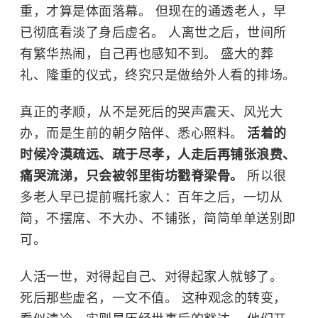
重，才算是体面落幕。 但现在的通透老人，早
已彻底看淡了身后虚名。 人离世之后，世间所
有繁华热闹，自己再也感知不到。 盛大的葬
礼、隆重的仪式，终究只是做给外人看的排场。
真正的孝顺，从不是死后的哭声震天、风光大
办，而是生前的朝夕陪伴、悉心照料。
活着的
时候冷漠疏远、疏于尽孝，人走后再铺张浪费、
痛哭流涕，只会被邻里街坊戳脊梁骨。
所以很
多老人早已提前嘱托家人：百年之后，一切从
简，不摆席、不大办、不铺张，简简单单送别即
可。
人活一世，对得起自己、对得起家人就够了。
死后那些虚名，一文不值。 这种观念的转变，