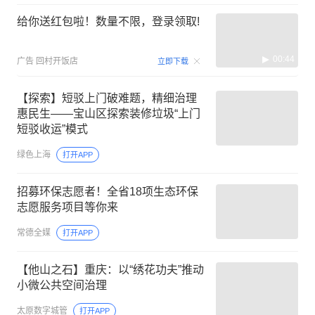
给你送红包啦！数量不限，登录领取!
00:44
广告
回村开饭店
立即下载
【探索】短驳上门破难题，精细治理
惠民生——宝山区探索装修垃圾“上门
短驳收运”模式
绿色上海
打开APP
招募环保志愿者！全省18项生态环保
志愿服务项目等你来
常德全媒
打开APP
【他山之石】重庆：以“绣花功夫”推动
小微公共空间治理
太原数字城管
打开APP