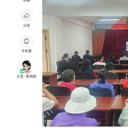
收藏
分享
手机看
元宝 · 新闻妹