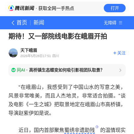
· 获取全网一手热点
打开
首页
新闻
无障碍
期待！又一部院线电影在峨眉开拍
天下峨眉
关注
2026年5月28日17:51
四川
问AI
·
高桥镇生态蝶变如何吸引影视团队取景？
“在峨眉山，我感受到了中国山水的写意之美，
风景非常唯美，而且人杰地灵，非常适合拍摄。”谈
及电影《一生之城》把取景地定在峨眉山市高桥镇，
导演赵紫伊如是说。
近日，国内首部聚焦
蜀绣非遗助残
的温情现实