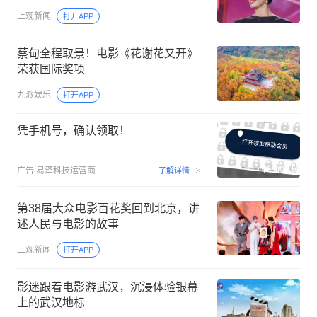
上观新闻
打开APP
蔡甸全程取景！电影《花谢花又开》
荣获国际奖项
九派娱乐
打开APP
凭手机号，确认领取！
00:15
广告
易泽科技运营商
了解详情
第38届大众电影百花奖回到北京，讲
述人民与电影的故事
上观新闻
打开APP
影迷跟着电影游武汉，沉浸体验银幕
上的武汉地标