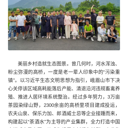
美丽乡村造就生态图景。曾几何时，河水浑浊、
粉尘弥漫的高桥，一度是老一辈人印象中的“污染重
镇”。以习近平生态文明思想为指引，峨眉山市下决
心关停该区域高耗能落后产能、清退沿河违规畜禽养
殖、推进人居环境系统整治。经过多年努力，3万亩
茶园染绿山野，2300余亩的高桥里项目建成投运，
农夫山泉、保乐力加、郎酒威士忌等企业接踵而来，
构建起以“茶酒水”为主导的产业集群，全力打造中国