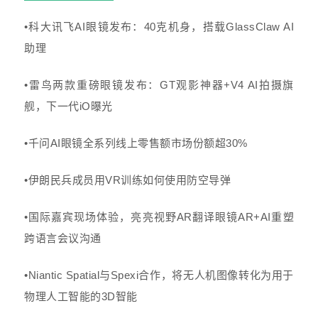
•科大讯飞AI眼镜发布：40克机身，搭载GlassClaw AI
助理
•雷鸟两款重磅眼镜发布：GT观影神器+V4 AI拍摄旗
舰，下一代iO曝光
•千问AI眼镜全系列线上零售额市场份额超30%
•伊朗民兵成员用VR训练如何使用防空导弹
•国际嘉宾现场体验，亮亮视野AR翻译眼镜AR+AI重塑
跨语言会议沟通
•Niantic Spatial与Spexi合作，将无人机图像转化为用于
物理人工智能的3D智能