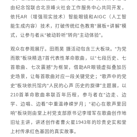
由纪念馆联合北京峰火社会工作服务中心共同开发，
依托AR（增强现实技术）智能眼镜和AIGC（人工智
能生成内容）技术，打破传统红色教育“展板+讲解”模
式，让参与者从“被动聆听”转向“主动体验”。
观众在参观展厅。田雨昊 摄活动包含三大板块。“为党
而歌”板块精选7首代表性革命歌曲，以“七段历史、七
首歌曲、七次震撼”为框架，借助AR眼镜虚拟叠加历
史场景，让每首歌曲对应一段关键党史；“歌声中的党
史”板块依托馆内“人民的心声 历史的旋律”主题展，以
210首革命歌曲串联百年历程，参与者在“边走、边
学、边唱、边看”中重温峥嵘岁月；“初心在歌声里回
响”板块则由堂上村党支部原书记李增军在歌曲创作地
旧址主讲，讲述创作者曹火星1943年的珍贵史实和堂
上村传承红色基因的真实故事。