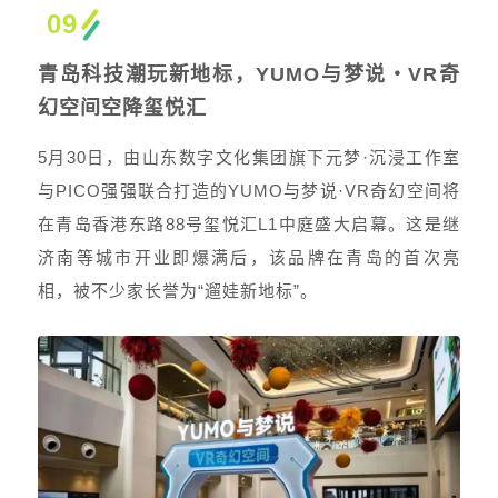
09
青岛科技潮玩新地标，YUMO与梦说・VR奇
幻空间空降玺悦汇
5月30日，由山东数字文化集团旗下元梦·沉浸工作室
与PICO强强联合打造的YUMO与梦说·VR奇幻空间将
在青岛香港东路88号玺悦汇L1中庭盛大启幕。这是继
济南等城市开业即爆满后，该品牌在青岛的首次亮
相，被不少家长誉为“遛娃新地标”。