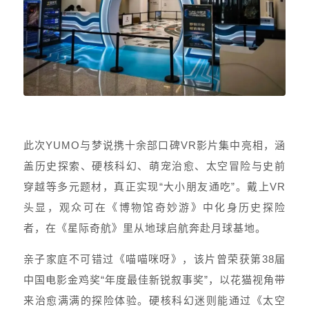
此次YUMO与梦说携十余部口碑VR影片集中亮相，涵
盖历史探索、硬核科幻、萌宠治愈、太空冒险与史前
穿越等多元题材，真正实现“大小朋友通吃”。戴上VR
头显，观众可在《博物馆奇妙游》中化身历史探险
者，在《星际奇航》里从地球启航奔赴月球基地。
亲子家庭不可错过《喵喵咪呀》，该片曾荣获第38届
中国电影金鸡奖“年度最佳新锐叙事奖”，以花猫视角带
来治愈满满的探险体验。硬核科幻迷则能通过《太空