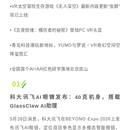
•VR太空冒险生存游戏《无人深空》最新内容更新“虫群”
现已上线
•《五夜惊魂：模仿者的秘密》登陆PC VR头显
•青岛科技潮玩新地标，YUMO与梦说・VR奇幻空间空
降玺悦汇
•全国首个AI+AR红色研学落地北京房山
01
科大讯飞AI眼镜发布：40克机身，搭载
GlassClaw AI助理
5月28日消息，科大讯飞在BEYOND Expo 2026上发
布讯飞AI眼镜，定位双目单色显示多模态智能眼镜，