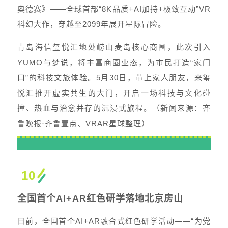
奥德赛》——全球首部“8K品质+AI加持+极致互动”VR
科幻大作，穿越至2099年展开星际冒险。
青岛海信玺悦汇地处崂山麦岛核心商圈，此次引入
YUMO与梦说，将丰富商圈业态，为市民打造“家门
口”的科技文旅体验。5月30日，带上家人朋友，来玺
悦汇推开虚实共生的大门，开启一场科技与文化碰
撞、热血与治愈并存的沉浸式旅程。（新闻来源：齐
鲁晚报·齐鲁壹点、VRAR星球整理）
10
全国首个AI+AR红色研学落地北京房山
日前，全国首个AI+AR融合式红色研学活动——“为党