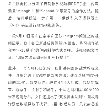
命卫队向民兵分发了自制教学视频和PDF手册，内容
涵盖“Misagh-1”和“Sahand-3”等型号的操作方法。随
后，培训手段进一步升级——伊朗引入了虚拟现实
（VR）头显进行现场模拟训练。
一段5月19日发布在亲革命卫队Telegram频道上的视
频显示，数十名巴斯基成员佩戴VR设备，练习操作被
称为“F-18猎手”的伊朗制便携式导弹。该视频配文写
道：“训练志愿者如何使用F-18猎手”。
此外，一份5月16日流传于巴斯基内部的战术教程文
件，详细介绍了实战中的部署方法：建议选择“视野开
阔的高地”，每支伏击小队由4至6人组成，包括指挥
官、观察手、主射手和副手，小队之间相隔100至200
米不规则分布。文件还提出了“双发黄金法则”：首枚导
弹诱使敌机释放干扰弹，2至3秒后从另一具发射器发