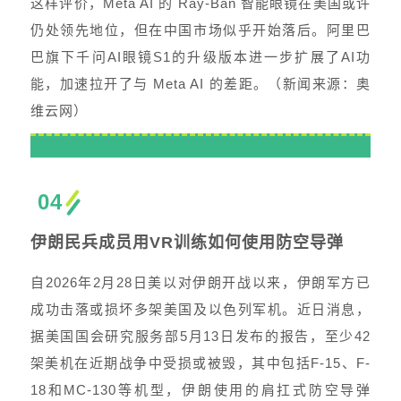
这样评价，Meta AI 的 Ray-Ban 智能眼镜在美国或许
仍处领先地位，但在中国市场似乎开始落后。阿里巴
巴旗下千问AI眼镜S1的升级版本进一步扩展了AI功
能，加速拉开了与 Meta AI 的差距。（新闻来源：奥
维云网）
04
伊朗民兵成员用VR训练如何使用防空导弹
自2026年2月28日美以对伊朗开战以来，伊朗军方已
成功击落或损坏多架美国及以色列军机。近日消息，
据美国国会研究服务部5月13日发布的报告，至少42
架美机在近期战争中受损或被毁，其中包括F-15、F-
18和MC-130等机型，伊朗使用的肩扛式防空导弹