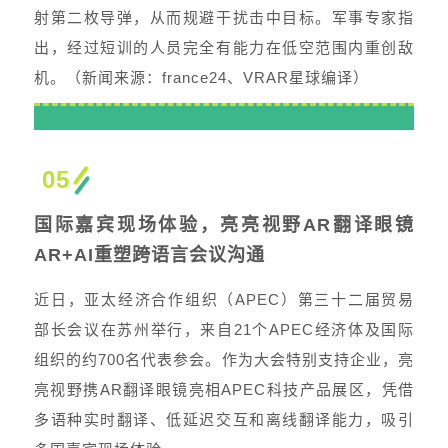
射第二枚导弹，从而规避干扰击中目标。军事专家指
出，经过短训的人员完全有能力在低空范围内重创敌
机。（新闻来源：france24、VRAR星球编译）
05
国际嘉宾现场体验，亮亮视野AR翻译眼镜
AR+AI重塑跨语言会议沟通
近日，
亚太经济合作组织
（APEC）第三十二届贸易
部长会议在苏州举行，来自21个APEC经济体及
国际
组织
的约700名代表参会。作为大会特别支持企业，亮
亮视野携AR翻译眼镜亮相APEC科技产品展区，凭借
多语种实时翻译、低延迟交互和离线翻译能力，吸引