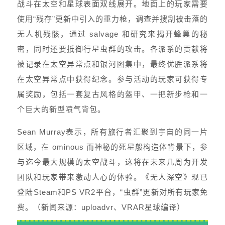
战斗在太空和星球表面双线展开。地面上的玩家需要
使用“残存”更新中引入的重力枪，调查并搜刮被击落的
无人机残骸，通过 salvage 和研究来揭开蜂巢的秘
密，同时还要抵御行星虫群的攻击。各派系的贡献将
被记录在太空异常点和银河图集中，最终优胜派系将
在太空异常点中获得纪念。参与活动的玩家可获得专
属奖励，包括一套复古风格的盔甲、一把新步枪和一
个巨大的新型喷气背包。
Sean Murray表示，所有旅行者汇聚到宇宙的同一片
区域，在 ominous 而神秘的死星般构造体背景下，参
与迄今最大规模的太空战斗，这将在未来几周为开发
团队和玩家带来激动人心的体验。《无人深空》现已
登陆Steam和PS VR2平台，“虫群”更新对所有玩家免
费。（新闻来源：uploadvr、VRAR星球编译）