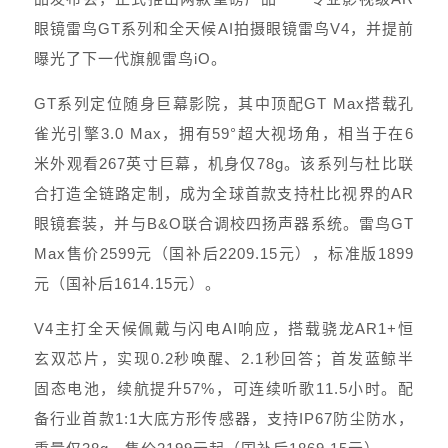
眼镜雷鸟GT系列和全天候AI拍摄眼镜雷鸟V4，并提前
曝光了下一代旗舰雷鸟iO。
GT系列定位随身巨幕影院，其中顶配GT Max搭载孔
雀光引擎3.0 Max，拥有59°超大视场角，相当于在6
米外观看267英寸巨幕，机身仅78g。该系列与杜比联
合打造全链路定制，成为全球首款支持杜比视界的AR
眼镜套装，并与B&O联合调校四扬声器系统。雷鸟GT
Max售价2599元（国补后2209.15元），标准版1899
元（国补后1614.15元）。
V4主打全天候佩戴与闪电AI响应，搭载骁龙AR1+恒
玄双芯片，实现0.2秒唤醒、2.1秒回答；首发蓝鲸半
固态电池，续航提升57%，可连续听歌11.5小时。配
备行业首款1:1大底方形传感器，支持IP67防尘防水，