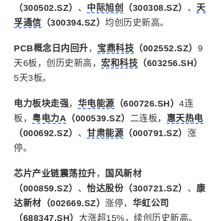
（300502.SZ）
、
中际旭创
（300308.SZ）
、
天
孚通信
（300394.SZ）
均创历史新高。
PCB概念日内回升
，
宝鼎科技
（002552.SZ）
9
天6板，创历史新高，
宏和科技
（603256.SH）
5天3板。
电力板块走强
，
华电能源
（600726.SH）
4连
板，
粤电力A
（000539.SZ）
二连板，
惠天热电
（000692.SZ）
、
甘肃能源
（000791.SZ）
涨
停。
芯片产业链震荡拉升
，
国风新材
（000859.SZ）
、
怡达股份（300721.SZ）
、
康
达新材（002669.SZ）
涨停，
华虹公司
（688347.SH）
大涨超15%，续创历史新高。