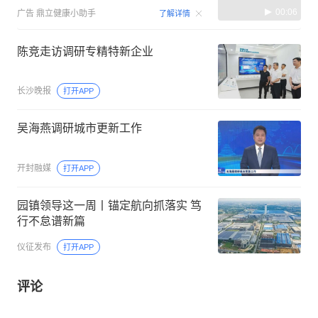
00:06
广告
鼎立健康小助手
了解详情
陈竞走访调研专精特新企业
长沙晚报
打开APP
吴海燕调研城市更新工作
开封融媒
打开APP
园镇领导这一周丨锚定航向抓落实 笃
行不怠谱新篇
仪征发布
打开APP
评论