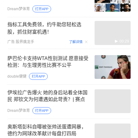
Dream梦体育
打开APP
指标工具免费领，约牛助您轻松选
股，抓住财富机遇！
00:29
广告
股界擒龙手
了解详情
萨巴伦卡支持WTA性别测试 愿意接受
检测：与生理男性比赛不公平
double健健
打开APP
伊埃拉广告爆火 她的身后站着全体国
民 郑钦文为何遭遇如此苛责？| 赛点
Dream梦体育
打开APP
奥斯塔彭科自曝被张帅送蛋遭网暴，
德约为网球改革献计每盘打四局