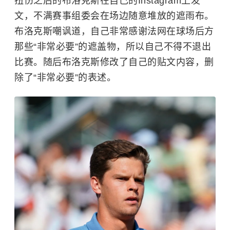
扭伤之后的布洛克斯在自己的Instagram上发
文，不满赛事组委会在场边随意堆放的遮雨布。
布洛克斯嘲讽道，自己非常感谢法网在球场后方
那些“非常必要”的遮盖物，所以自己不得不退出
比赛。随后布洛克斯修改了自己的贴文内容，删
除了“非常必要”的表述。