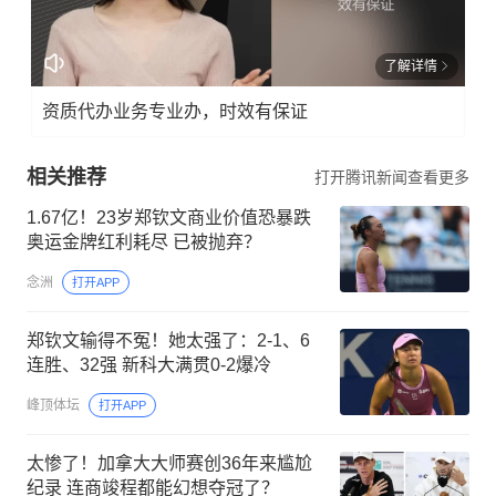
了解详情
资质代办业务专业办，时效有保证
相关推荐
打开腾讯新闻查看更多
1.67亿！23岁郑钦文商业价值恐暴跌
奥运金牌红利耗尽 已被抛弃？
念洲
打开APP
郑钦文输得不冤！她太强了：2-1、6
连胜、32强 新科大满贯0-2爆冷
峰顶体坛
打开APP
太惨了！加拿大大师赛创36年来尴尬
纪录 连商竣程都能幻想夺冠了？