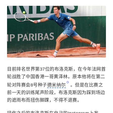
目前排名世界第37位的布洛克斯，在今年法网首
轮战胜了中国香港一哥黄泽林。原本他将在第二
轮对阵赛会8号种子
德米纳尔
。但是在比赛之
前一天的训练尾声阶段，布洛克斯因为踩到场边
的遮雨布而扭伤脚踝，不得不退赛。