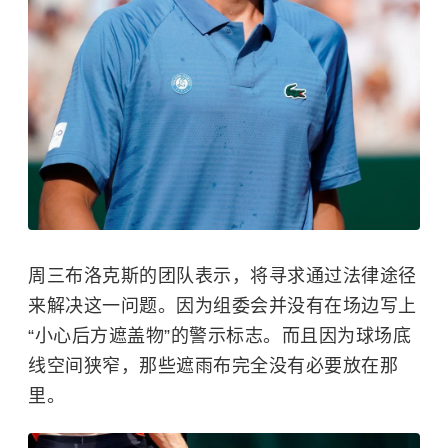
周三布洛克斯的团队表示，将寻求通过法律途径
来解决这一问题。因为组委会并没有在场边写上
“小心后方遮盖物”的警示标志。而且因为球场底
线空间狭窄，那些遮雨布完全没有必要放在那
里。