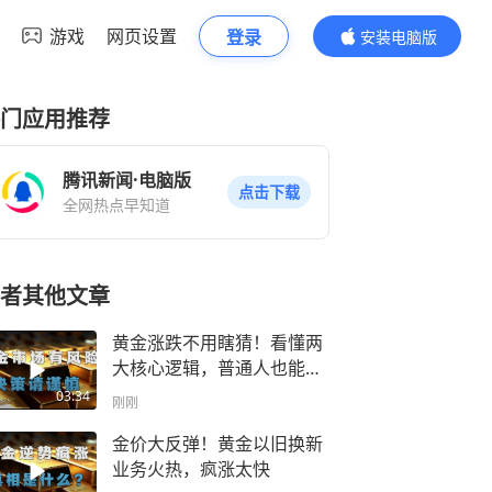
游戏
网页设置
登录
安装电脑版
内容更精彩
门应用推荐
腾讯新闻·电脑版
点击下载
全网热点早知道
者其他文章
黄金涨跌不用瞎猜！看懂两
大核心逻辑，普通人也能拿
捏走势
03:34
刚刚
金价大反弹！黄金以旧换新
业务火热，疯涨太快