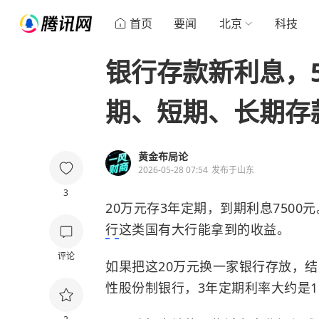
首页
要闻
北京
科技
银行存款新利息，
期、短期、长期存
黄金布局论
2026-05-28 07:54
发布于
山东
3
20万元存3年定期，到期利息7500元。
行
这类国有大行能拿到的收益。
评论
如果把这20万元换一家银行存放，结
性股份制银行，3年定期利率大约是1.