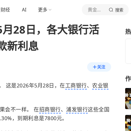
财经
AI
更多
黄金布局论
搜索
5月28日，各大银行活
热
款新利息
关注
作
 这是2026年5月28日，在
工商银行
、
农业银
果会不一样。 在
招商银行
、
浦发银行
这些全国
30%，到期利息是7800元。