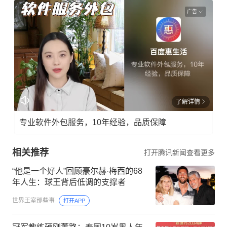
广告
了解详情
专业软件外包服务，10年经验，品质保障
相关推荐
打开腾讯新闻查看更多
“他是一个好人”回顾豪尔赫·梅西的68
年人生：球王背后低调的支撑者
世界王室那些事
打开APP