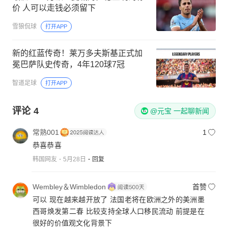
价 人可以走钱必须留下
雪狼侃球
打开APP
新的红蓝传奇！莱万多夫斯基正式加
冕巴萨队史传奇，4年120球7冠
智道足球
打开APP
评论
4
@元宝 一起聊新闻
常熟001
1
恭喜恭喜
韩国网友
5月28日
回复
Wembley＆Wimbledon
首赞
可以 现在越来越开放了 法国老将在欧洲之外的美洲墨
西哥焕发第二春 比较支持全球人口移民流动 前提是在
很好的价值观文化背景下