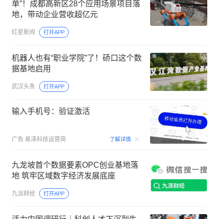
单”！成都高新区28个应用场景项目落
地，带动企业营收超亿元
红星新闻
打开APP
机器人也有“职业学院”了！硚口这个数
据基地启用
武汉头条
打开APP
输入手机号：验证激活
00:15
广告
易泽科技运营商
了解详情
九龙坡首个数据要素OPC创业基地落
地 筑牢区域数字经济发展底座
九派财经
打开APP