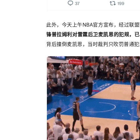
此外，今天上午NBA官方宣布，经过联盟
锋普拉姆利对
雷霆
后卫麦凯恩的犯规，已
背后撞倒麦凯恩，当时裁判只吹罚普通犯