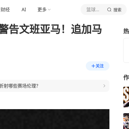
财经
AI
更多
篮球教学论坛
搜索
式警告文班亚马！追加马
热
关注
作
折射哪些赛场伦理？