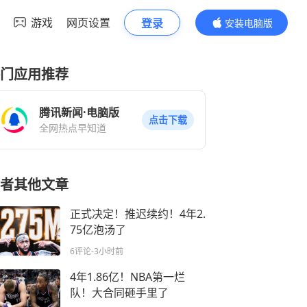
游戏
网页设置
登录
安装电脑版
内容更精彩
门应用推荐
腾讯新闻·电脑版
点击下载
全网热点早知道
者其他文章
正式决定！推迟续约！4年2.
75亿泡汤了
6评论
-3小时前
4年1.86亿！NBA第一烂
队！大合同砸手里了