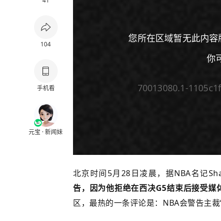
41
您所在区域暂无此内容
104
你
70013080.1-1105c1
手机看
元宝 · 新闻妹
00:00
/
00:00
北京时间5月28日凌晨，据NBA名记Sh
告，因为他拒绝在西决G5结束后接受媒
区，最热的一条评论是：
NBA
会警告主裁