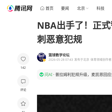
首页
要闻
北京
科技
NBA出手了！正
刺恶意犯规
篮球教学论坛
2026-05-28 07:43
发布于
北京
体育领域创作者
142
问AI
·
普拉姆利犯规升级，麦凯恩回应
评论