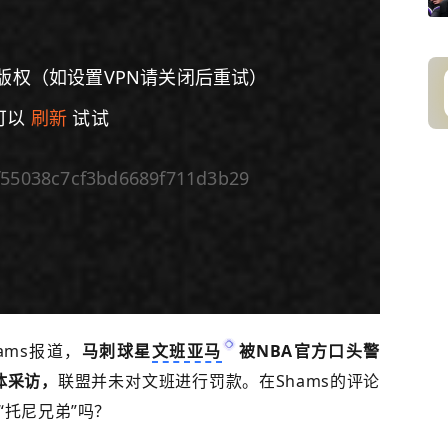
版权（如设置VPN请关闭后重试）
可以
刷新
试试
f55038c7cf3bd6689f711d3b29
倍速
ams报道，
马刺
球星
文班亚马
被NBA官方口头警
体采访，
联盟并未对文班进行罚款。在Shams的评论
“托尼兄弟”吗？