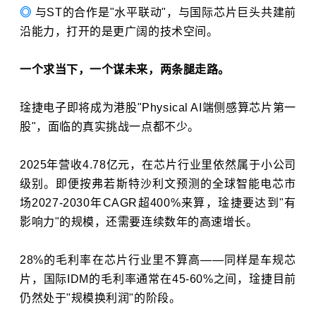
◎
与ST的合作是"水平联动"，与国际芯片巨头共建前
沿能力，打开的是更广阔的技术空间。
一个求当下，一个谋未来，两条腿走路。
琻捷电子即将成为港股"Physical AI端侧感算芯片第一
股"，面临的真实挑战一点都不少。
2025年营收4.78亿元，在芯片行业里依然属于小公司
级别。即便按弗若斯特沙利文预测的全球智能电芯市
场2027-2030年CAGR超400%来算，琻捷要达到"有
影响力"的规模，还需要连续数年的高速增长。
28%的毛利率在芯片行业里不算高——同样是车规芯
片，国际IDM的毛利率通常在45-60%之间，琻捷目前
仍然处于"规模换利润"的阶段。