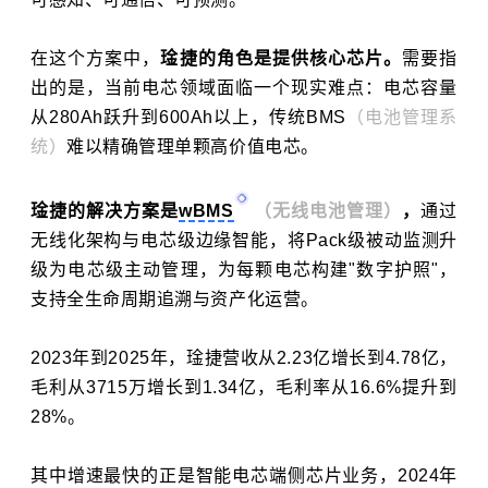
在这个方案中，
琻捷的角色是提供核心芯片。
需要指
出的是，当前电芯领域面临一个现实难点：电芯容量
从280Ah跃升到600Ah以上，传统BMS
（电池管理系
统）
难以精确管理单颗高价值电芯。
琻捷的解决方案是
wBMS
（无线电池管理）
，
通过
无线化架构与电芯级边缘智能，将Pack级被动监测升
级为电芯级主动管理，为每颗电芯构建"数字护照"，
支持全生命周期追溯与资产化运营。
2023年到2025年，琻捷营收从2.23亿增长到4.78亿，
毛利从3715万增长到1.34亿，毛利率从16.6%提升到
28%。
其中增速最快的正是智能电芯端侧芯片业务，2024年