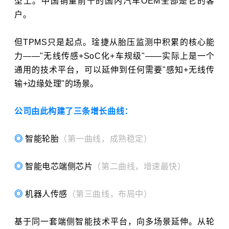
型上。中国销量前十的国内汽车OEM全部是它的客
户。
但TPMS只是起点。琻捷从胎压监测中积累的核心能
力——"无线传感+SoC化+车规级"——实际上是一个
通用的技术平台，可以延伸到任何需要"感知+无线传
输+边缘处理"的场景。
公司由此构建了三条增长曲线：
◎
智能轮胎
（第一曲线，成熟稳定）
◎
智能电芯端侧芯片
（第二曲线，增速最快）
◎
机器人传感
（第三曲线，布局中）
基于同一套端侧智能技术平台，向多场景延伸。从轮