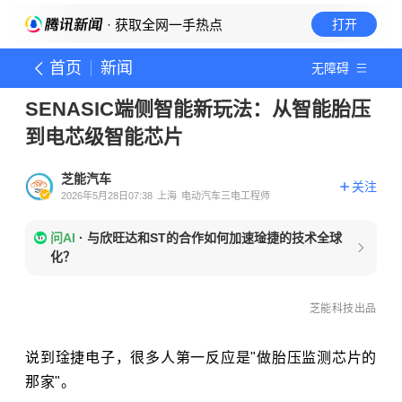
· 获取全网一手热点
打开
首页
新闻
无障碍
SENASIC端侧智能新玩法：从智能胎压
到电芯级智能芯片
芝能汽车
关注
2026年5月28日07:38
上海
电动汽车三电工程师
问AI
·
与欣旺达和ST的合作如何加速琻捷的技术全球
化？
芝能科技出品
说到琻捷电子，很多人第一反应是"做胎压监测芯片的
那家"。