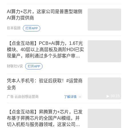
AI算力+芯片，这家公司是普惠型端侧
AI算力提供商
巨丰投顾
打开APP
【点金互动易】PCB+AI算力，1.6T光
模块、40层以上高层板及高阶HDI已实
现量产，顺利通过多个头部客户审
核，这家公司深耕汽车电子与AI计算
财联社V说
打开APP
领域
凭本人手机号：验证后获取！#运营商
业务
00:15
广告
云启创想运营商
了解详情
【点金互动易】昇腾算力+芯片，已发
布基于昇腾芯片的全国产AI模组，并
切入机柜与服务器领域，这家公司第