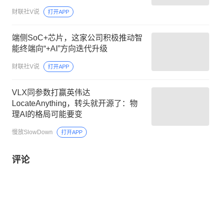
一代智能无线电基带芯片已在无人装
财联社V说
打开APP
备应用
端侧SoC+芯片，这家公司积极推动智
能终端向“+AI”方向迭代升级
财联社V说
打开APP
VLX同参数打赢英伟达
LocateAnything，转头就开源了：物
理AI的格局可能要变
慢放SlowDown
打开APP
评论