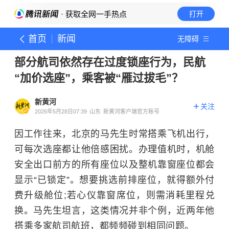
· 获取全网一手热点
打开
首页
新闻
无障碍
部分航司依然存在过度锁座行为，民航
“加价选座”，乘客被“雁过拔毛”？
新黄河
关注
2026年5月28日07:39
山东
新黄河客户端官方账号
因工作往来，北京的马先生时常搭乘飞机出行，
可每次选座都让他倍感困扰。办理值机时，机舱
安全出口前方的所有座位以及整机靠窗座位都会
显示“已锁定”。想要挑选前排座位，就得额外付
费升级舱位;若心仪靠窗席位，则需消耗里程兑
换。马先生坦言，这类情况并非个例，近两年他
搭乘多家航司航班，都频频碰到相同问题。