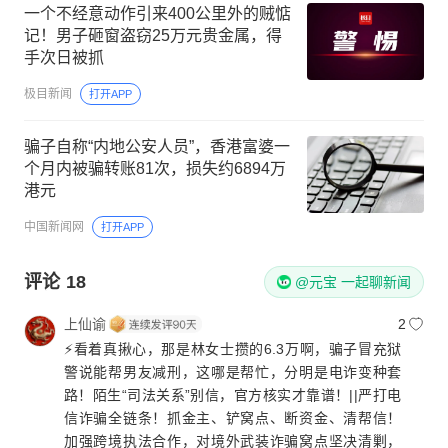
一个不经意动作引来400公里外的贼惦
记！男子砸窗盗窃25万元贵金属，得
手次日被抓
极目新闻
打开APP
骗子自称“内地公安人员”，香港富婆一
个月内被骗转账81次，损失约6894万
港元
中国新闻网
打开APP
评论
18
@元宝 一起聊新闻
上仙谕
2
⚡️看着真揪心，那是林女士攒的6.3万啊，骗子冒充狱
警说能帮男友减刑，这哪是帮忙，分明是电诈变种套
路！陌生“司法关系”别信，官方核实才靠谱！||严打电
信诈骗全链条！抓金主、铲窝点、断资金、清帮信！
加强跨境执法合作，对境外武装诈骗窝点坚决清剿，