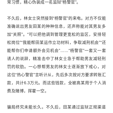
常习惯，精心伪装成一名监狱“杨警官”。
不久后，林女士突然接到“杨警官”的来电。对方不仅能
准确说出男友田某的种种信息，还声称能对其男友多
加“关照”。“可以把他调到管理更宽松的监区，安排轻
松岗位”“我能帮田某运作立功材料，争取减刑机会”“还
能帮你们申请额外会见机会”……“杨警官”一套又一套
诱人的说辞，精准击中了林女士急于帮助男友减轻刑
罚的软肋。一心想帮男友的林女士逐渐放下戒心，对
这位“热心警官”言听计从，先后多次按对方要求转账汇
款，共计6.3万元。而这些钱款，全被高某用于个人消
费及赌博，挥霍一空。
骗局终究未能长久。不久后，田某通过监狱正规渠道