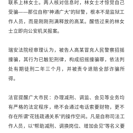
联系上林女士。两人核对信息时，林女士才惊觉自己
受骗——那位自称“神通广大”的狱警，根本不是监狱工
作人员，而是刚刚刑满释放的高某。醒悟过来的林女
士立即向公安机关报案。
瑞安法院经审理认为，被告人高某冒充人民警察招摇
撞骗，其行为已触犯刑律，构成招摇撞骗罪，依法判
处有期徒刑二年三个月，并被责令退赔全部诈骗所
得。
法官提醒广大市民：办理减刑、调监、会见等业务均
有严格的法定程序，绝不会通过电话索要财物，更不
存在所谓“花钱疏通关系”的操作空间。凡是自称司法工
作人员，以“帮助减刑、调换岗位、增加会见”等名义要