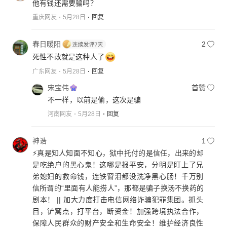
他有钱还需要骗吗？
重庆网友
5月28日
回复
春日暖阳
2
死性不改就是这种人了
广东网友
5月28日
回复
宋宝伟
首赞
不一样，以前是偷，这次是骗
河南网友
5月28日
回复
神诰
1
⚡️真是知人知面不知心，狱中托付的是信任，出来的却
是吃绝户的黑心鬼！这哪是报平安，分明是盯上了兄
弟媳妇的救命钱，连铁窗泪都没洗净黑心肠！千万别
信所谓的“里面有人能捞人”，那都是骗子换汤不换药的
剧本！ || 加大力度打击电信网络诈骗犯罪集团。抓头
目，铲窝点，打平台，断资金！加强跨境执法合作，
保障人民群众的财产安全和生命安全！维护经济良性