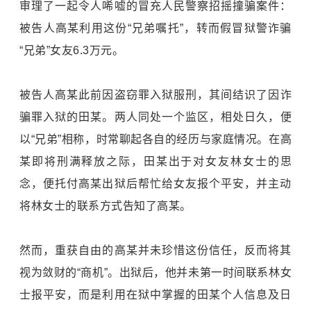
审理了一起令人唏嘘的冒充人民警察招摇撞骗案件：
被告人高某利用这份“兄弟嘱托”，转而假冒狱警诈骗
“兄弟”女友6.3万元。
被告人高某此前因
盗窃罪
入狱服刑，其间结识了因
诈
骗罪
入狱的田某。两人同处一个监区，相处日久，便
以“兄弟”相称，时常聊起各自的经历与家庭情况。在高
某即将刑满释放之际，田某出于对女友林女士的思
念，便托付高某出狱后帮忙给女友报个平安，并主动
将林女士的联系方式告知了高某。
然而，重获自由的高某并未珍惜这份信任，反而将其
视为敛财的“商机”。出狱后，他并未第一时间联系林女
士报平安，而是利用在狱中掌握的田某个人信息及日