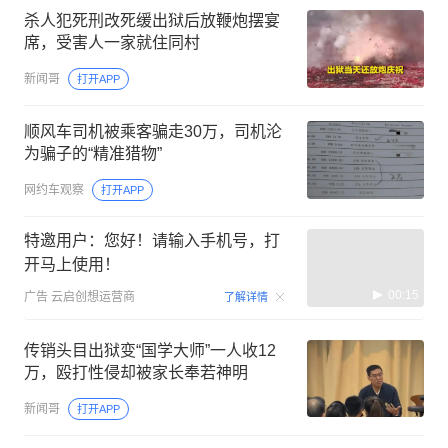
杀人犯死刑改死缓出狱后放鞭炮摆宴
席，受害人一家就住同村
新闻哥
打开APP
顺风车司机被乘客骗走30万，司机沦
为骗子的“精准猎物”
网约车观察
打开APP
特邀用户：您好！请输入手机号，打
开马上使用！
00:15
广告
云启创想运营商
了解详情
传销头目出狱变“国学大师”一人收12
万，殴打性侵却被家长奉若神明
新闻哥
打开APP