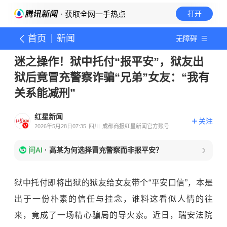
· 获取全网一手热点
打开
首页
新闻
无障碍
迷之操作！狱中托付“报平安”，狱友出
狱后竟冒充警察诈骗“兄弟”女友：“我有
关系能减刑”
红星新闻
关注
2026年5月28日07:35
四川
成都商报红星新闻官方账号
问AI
·
高某为何选择冒充警察而非报平安？
狱中托付即将出狱的狱友给女友带个“平安口信”，本是
出于一份朴素的信任与挂念，谁料这看似人情的往
来，竟成了一场精心骗局的导火索。近日，瑞安法院