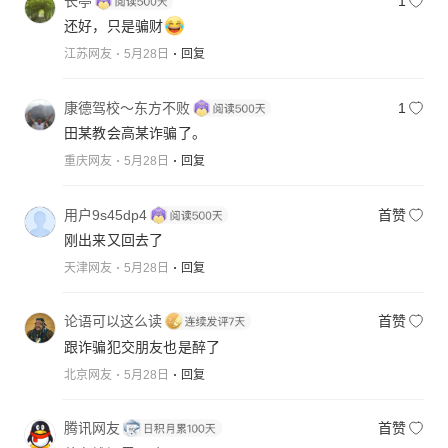
长亭
1
还好，只是骗财
江苏网友
5月28日
回复
康德驾校～东方不败
1
田某教会高某诈骗了。
重庆网友
5月28日
回复
用户9s45dp4
首赞
刚出来又回去了
天津网友
5月28日
回复
论语可以这么读
首赞
跟诈骗犯交朋友也是醉了
北京网友
5月28日
回复
腾讯网友
首赞