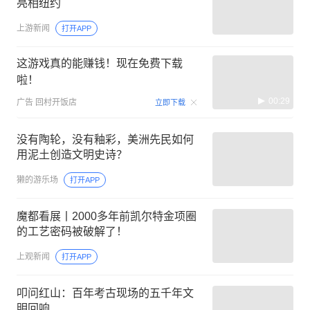
亮相纽约
上游新闻
打开APP
这游戏真的能赚钱！现在免费下载
啦！
00:29
广告
回村开饭店
立即下载
没有陶轮，没有釉彩，美洲先民如何
用泥土创造文明史诗？
獭的游乐场
打开APP
魔都看展丨2000多年前凯尔特金项圈
的工艺密码被破解了！
上观新闻
打开APP
叩问红山：百年考古现场的五千年文
明回响