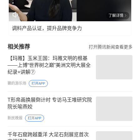
了解详情
调料产品认证，提升品牌竞争力
相关推荐
打开腾讯新闻查看更多
【玛雅】玉米王国：玛雅文明的根基
——上博“世界树之巅”美洲文明大展全
纪录+讲解⑦
獭的游乐场
打开APP
T形帛画换展倒计时 专访马王堆研究院
院长喻燕姣
新民晚报
打开APP
千年石窟跨越重洋 大足石刻展览首次