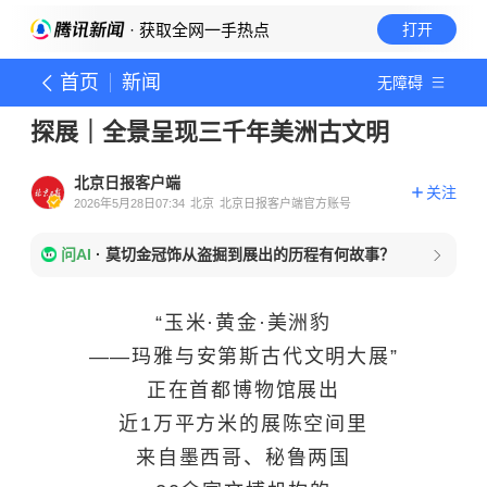
· 获取全网一手热点
打开
首页
新闻
无障碍
探展｜全景呈现三千年美洲古文明
北京日报客户端
关注
2026年5月28日07:34
北京
北京日报客户端官方账号
问AI
·
莫切金冠饰从盗掘到展出的历程有何故事？
“玉米·黄金·美洲豹
——玛雅与安第斯古代文明大展”
正在首都博物馆展出
近1万平方米的展陈空间里
来自墨西哥、秘鲁两国