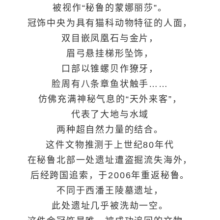
被视作“秘鲁的蒙娜丽莎”。
冠饰中央为具有猫科动物特征的人面，
双目嵌凤凰石与金片，
眉弓悬挂梯形坠饰，
口部以锥螺贝作獠牙，
脸周有八条章鱼状触手……
仿佛充满神秘气息的“天外来客”，
代表了大地与水域
两种超自然力量的结合。
这件文物推测于上世纪80年代
在秘鲁北部一处遗址遭盗掘流失海外，
后经跨国追索，于2006年重返秘鲁。
不同于西潘王陵墓遗址，
此处遗址几乎被洗劫一空。