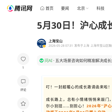
首页
要闻
北京
科技
5月30日！沪心
上海宝山
2026-05-28 07:31
发布于
上海
上海市宝山区融
问AI
·
五大场景咨询如何精准解决成长
1
叮！一封超暖心的成长邀请函来啦！
评论
成长路上，总有小情绪悄悄来敲门
尔小别扭……别担心！
2026年“