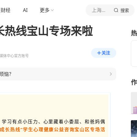
财经
AI
更多
上海宝山
搜索
成长热线宝山专场来啦
热
关注
媒体中心官方账号
烦恼？
作
，学习有点小压力、心里藏着小委屈、和爸妈偶
沪心成长热线”学生心理健康公益咨询宝山区专场活