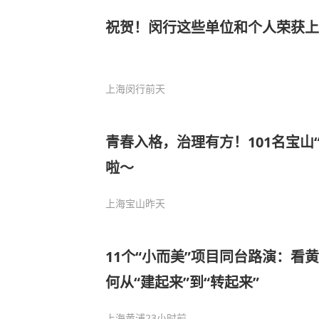
祝贺！闵行这些单位和个人荣获
上海闵行
前天
青春入格，治理有方！101名宝山
啦～
上海宝山
昨天
11个“小而美”项目同台路演：看
何从“建起来”到“转起来”
上海黄浦
23小时前