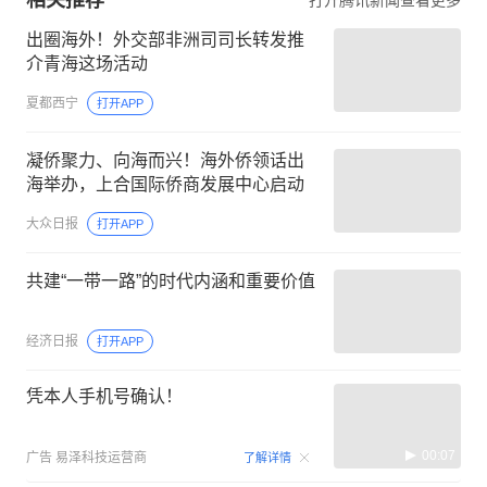
出圈海外！外交部非洲司司长转发推
介青海这场活动
夏都西宁
打开APP
凝侨聚力、向海而兴！海外侨领话出
海举办，上合国际侨商发展中心启动
大众日报
打开APP
共建“一带一路”的时代内涵和重要价值
经济日报
打开APP
凭本人手机号确认！
00:07
广告
易泽科技运营商
了解详情