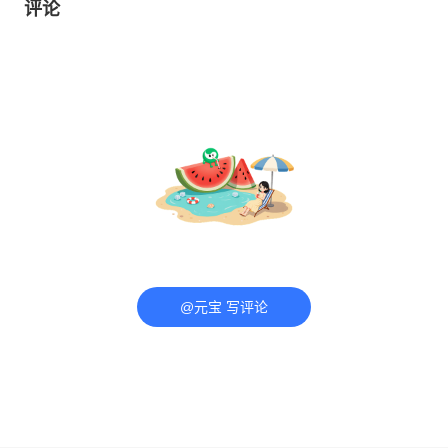
评论
@元宝 写评论