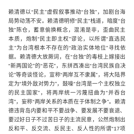
赖清德以“民主”虚假叙事推动“台独”，加剧台海
局势动荡不安。赖清德明修“民主”栈道，暗度“台
独”陈仓，蓄意偷换概念，混淆是非，歪曲民主
本质，炮制“民主即主权”谬论，以所谓“直选民
主”为台湾根本不存在的“政治实体地位”寻找依
据。赖清德大放厥词，在“台独”的毒枝上嫁接出
“新两国论”的“恶花”，东拼西凑出“台湾民族自决
论”等奇谈怪论，宣称“两岸互不隶属”，将大陆界
定为“境外敌对势力”，鼓噪“台湾是一个主权独立
的民主国家”，将两岸统一污蔑扭曲为“并吞台
湾”，妄称“两岸关系的本质在于体制之争”。赖清
德违背岛内要和平不要战争、要发展不要衰退、
要过好日子不过苦日子的主流民意，公然炮制出
反和平、反交流、反民主、反人性的所谓“17项