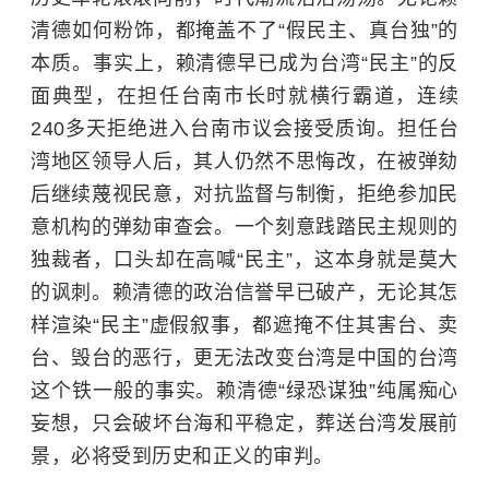
清德如何粉饰，都掩盖不了“假民主、真台独”的
本质。事实上，赖清德早已成为台湾“民主”的反
面典型，在担任台南市长时就横行霸道，连续
240多天拒绝进入台南市议会接受质询。担任台
湾地区领导人后，其人仍然不思悔改，在被弹劾
后继续蔑视民意，对抗监督与制衡，拒绝参加民
意机构的弹劾审查会。一个刻意践踏民主规则的
独裁者，口头却在高喊“民主”，这本身就是莫大
的讽刺。赖清德的政治信誉早已破产，无论其怎
样渲染“民主”虚假叙事，都遮掩不住其害台、卖
台、毁台的恶行，更无法改变台湾是中国的台湾
这个铁一般的事实。赖清德“绿恐谋独”纯属痴心
妄想，只会破坏台海和平稳定，葬送台湾发展前
景，必将受到历史和正义的审判。