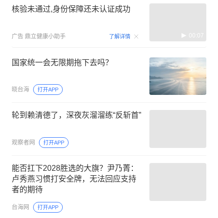
核验未通过,身份保障还未认证成功
00:07
广告
鼎立健康小助手
了解详情
国家统一会无限期拖下去吗？
晓台海
打开APP
轮到赖清德了，深夜灰溜溜练“反斩首”
观察者网
打开APP
能否扛下2028胜选的大旗？尹乃菁：
卢秀燕习惯打安全牌，无法回应支持
者的期待
台海网
打开APP