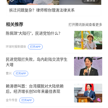
了解详情
拆迁问题复杂？律师帮你理清法律关系
相关推荐
打开腾讯新闻查看更多
陈佩琪“大陆行”，民进党怕什么？
环球时报新媒体
打开APP
民进党阻拦失败，岛内赴陆交流学生
大增
曹兴
打开APP
赖清德叫嚣：台湾摆脱对大陆依赖
后，经济增长创50年来最佳表现
金牛传音
打开APP