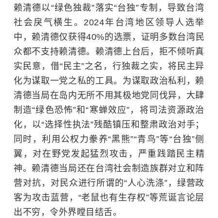
赖清德以“绿色独裁”落实“台独”专制，导致台湾
社会戾气横生。2024年台湾地区领导人选举
中，赖清德仅获得40%的选票，证明多数台湾民
众都不支持赖清德。赖清德上台后，拒不倾听真
实民意，借“民主”之名，行独裁之实，将民主异
化为谋取一党之私的工具。为谋取政治私利，赖
清德当局在岛内无所不用其极地党同伐异，大肆
制造“绿色恐怖”和“寒蝉效应”，将司法资源政治
化，以“选择性执法”残酷镇压和整肃政治对手；
同时，利用公权力豢养“黑熊”“青鸟”等“台独”侧
翼，对在野党发起猛烈攻击，严重践踏民主精
神。赖清德当局还在台湾社会制造族群对立和阵
营对抗，对民众进行所谓的“人心洗涤”，绿营政
客为攻击蓝营，“老鼠也有生存权”等荒诞言论层
出不穷，令外界瞠目结舌。