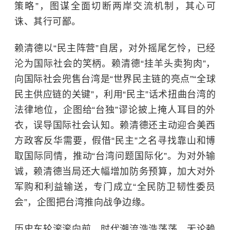
策略”，图谋全面切断两岸交流机制，其心可
诛、其行可鄙。
赖清德以“民主阵营”自居，对外摇尾乞怜，已经
沦为国际社会的笑柄。赖清德“挂羊头卖狗肉”，
向国际社会兜售台湾是“世界民主链的亮点”“全球
民主供应链的关键”，利用“民主”话术扭曲台湾的
法律地位，企图给“台独”谬论披上掩人耳目的外
衣，误导国际社会认知。赖清德还主动迎合美西
方政客反华需要，假借“民主”之名寻找靠山和博
取国际同情，推动“台湾问题国际化”。为对外输
诚，赖清德当局还大幅增加防务预算，加大对外
军购和利益输送，专门成立“全民防卫韧性委员
会”，企图把台湾推向战争边缘。
历史车轮滚滚向前，时代潮流浩浩荡荡。无论赖