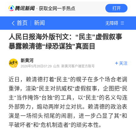
· 获取全网一手热点
打开
首页
新闻
无障碍
人民日报海外版刊文：“民主”虚假叙事
暴露赖清德​“绿恐谋独”真面目
新黄河
关注
2026年5月28日07:29
山东
新黄河客户端官方账号
近日，赖清德打着“民主”的幌子在多个场合老调
重弹，渲染“民主对抗威权”虚假叙事，企图把“民
主”当作掩饰“台独”的工具，以“民主”的名义勾连
外部势力，煽动两岸对立对抗。赖清德的政治表
演是一场彻头彻尾的闹剧，进一步凸显了其“和
平破坏者”和“危机制造者”的顽劣本性。