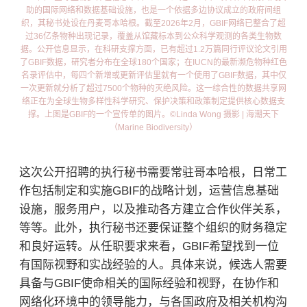
助的国际网络和数据基础设施，也是一个依据多边协议成立的政府间组
织，其秘书处设在丹麦哥本哈根。截至2026年2月，GBIF网络已整合了超
过36亿条物种出现记录，覆盖从馆藏标本到公众科学观测的各类生物数
据。公开信息显示，在科研支撑方面，已有超过1.2万篇同行评议论文引用
了GBIF数据，研究者分布在全球180个国家；在IUCN的最新濒危物种红色
名录评估中，每四个新增或更新评估里就有一个使用了GBIF数据，其中仅
一次更新就分析了超过7500个物种的灭绝风险。这一综合性的数据共享网
络正在为全球生物多样性科学研究、保护决策和政策制定提供核心数据支
撑。上图是GBIF的一个宣传单的图片。©Linda Wong 摄影 | 海潮天下
（Marine Biodiversity）
这次公开招聘的执行秘书需要常驻哥本哈根，日常工
作包括制定和实施GBIF的战略计划，运营信息基础
设施，服务用户，以及推动各方建立合作伙伴关系，
等等。此外，执行秘书还要保证整个组织的财务稳定
和良好运转。从任职要求来看，GBIF希望找到一位
有国际视野和实战经验的人。具体来说，候选人需要
具备与GBIF使命相关的国际经验和视野，在协作和
网络化环境中的领导能力，与各国政府及相关机构沟