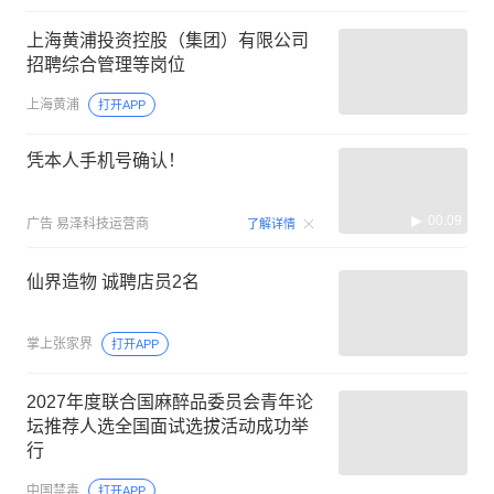
上海黄浦投资控股（集团）有限公司
招聘综合管理等岗位
上海黄浦
打开APP
凭本人手机号确认！
00:09
广告
易泽科技运营商
了解详情
仙界造物 诚聘店员2名
掌上张家界
打开APP
2027年度联合国麻醉品委员会青年论
坛推荐人选全国面试选拔活动成功举
行
中国禁毒
打开APP