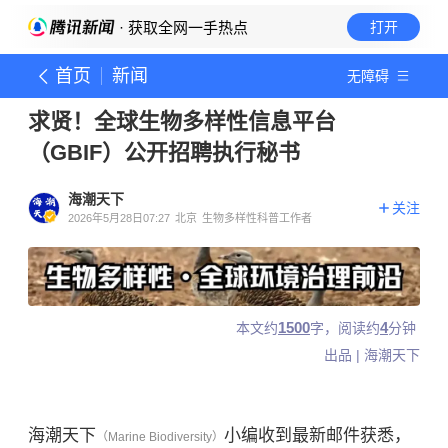
· 获取全网一手热点
打开
首页
新闻
无障碍
求贤！全球生物多样性信息平台
（GBIF）公开招聘执行秘书
海潮天下
关注
2026年5月28日07:27
北京
生物多样性科普工作者
1500
4
本文约
字，阅读约
分钟
出品 | 海潮天下
海潮天下
小编收到最新邮件获悉，
（Marine Biodiversity）